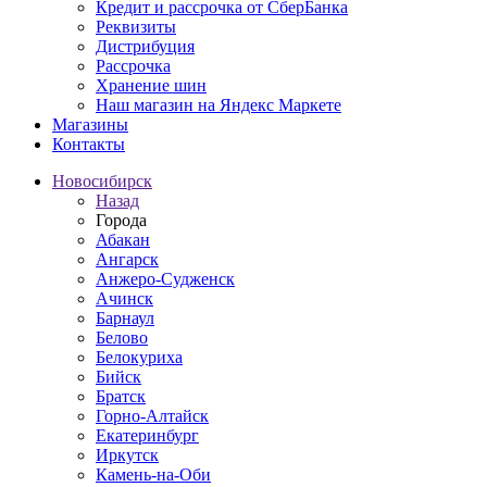
Кредит и рассрочка от СберБанка
Реквизиты
Дистрибуция
Рассрочка
Хранение шин
Наш магазин на Яндекс Маркете
Магазины
Контакты
Новосибирск
Назад
Города
Абакан
Ангарск
Анжеро-Судженск
Ачинск
Барнаул
Белово
Белокуриха
Бийск
Братск
Горно-Алтайск
Екатеринбург
Иркутск
Камень-на-Оби