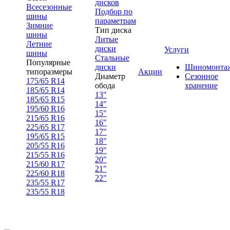
дисков
Всесезонные
Подбор по
шины
параметрам
Зимние
Тип диска
шины
Литые
Летние
диски
Услуги
шины
Стальные
Популярные
диски
Шиномонта
типоразмеры
Акции
Диаметр
Сезонное
175/65 R14
обода
хранение
185/65 R14
13"
185/65 R15
14"
195/60 R16
15"
215/65 R16
16"
225/65 R17
17"
195/65 R15
18"
205/55 R16
19"
215/55 R16
20"
215/60 R17
21"
225/60 R18
22"
235/55 R17
235/55 R18