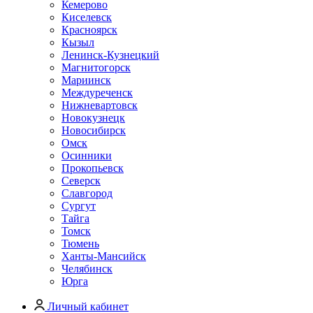
Кемерово
Киселевск
Красноярск
Кызыл
Ленинск-Кузнецкий
Магнитогорск
Мариинск
Междуреченск
Нижневартовск
Новокузнецк
Новосибирск
Омск
Осинники
Прокопьевск
Северск
Славгород
Сургут
Тайга
Томск
Тюмень
Ханты-Мансийск
Челябинск
Юрга
Личный кабинет