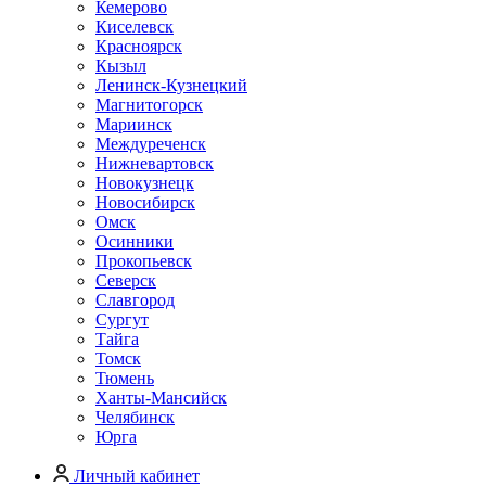
Кемерово
Киселевск
Красноярск
Кызыл
Ленинск-Кузнецкий
Магнитогорск
Мариинск
Междуреченск
Нижневартовск
Новокузнецк
Новосибирск
Омск
Осинники
Прокопьевск
Северск
Славгород
Сургут
Тайга
Томск
Тюмень
Ханты-Мансийск
Челябинск
Юрга
Личный кабинет