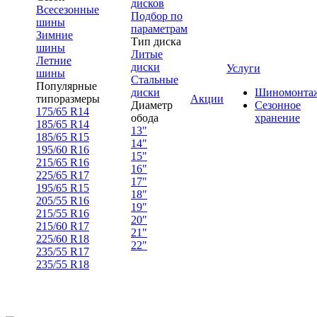
дисков
Всесезонные
Подбор по
шины
параметрам
Зимние
Тип диска
шины
Литые
Летние
диски
Услуги
шины
Стальные
Популярные
диски
Шиномонта
типоразмеры
Акции
Диаметр
Сезонное
175/65 R14
обода
хранение
185/65 R14
13"
185/65 R15
14"
195/60 R16
15"
215/65 R16
16"
225/65 R17
17"
195/65 R15
18"
205/55 R16
19"
215/55 R16
20"
215/60 R17
21"
225/60 R18
22"
235/55 R17
235/55 R18