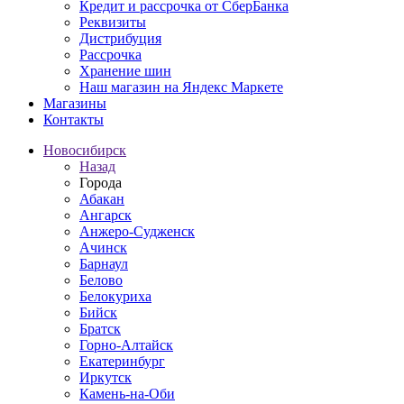
Кредит и рассрочка от СберБанка
Реквизиты
Дистрибуция
Рассрочка
Хранение шин
Наш магазин на Яндекс Маркете
Магазины
Контакты
Новосибирск
Назад
Города
Абакан
Ангарск
Анжеро-Судженск
Ачинск
Барнаул
Белово
Белокуриха
Бийск
Братск
Горно-Алтайск
Екатеринбург
Иркутск
Камень-на-Оби