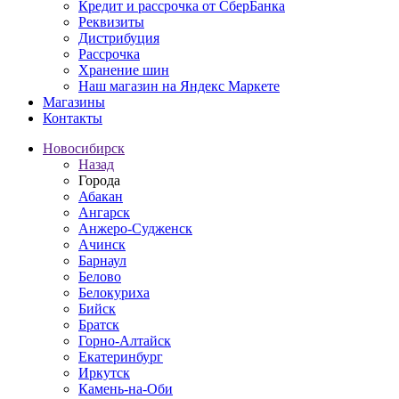
Кредит и рассрочка от СберБанка
Реквизиты
Дистрибуция
Рассрочка
Хранение шин
Наш магазин на Яндекс Маркете
Магазины
Контакты
Новосибирск
Назад
Города
Абакан
Ангарск
Анжеро-Судженск
Ачинск
Барнаул
Белово
Белокуриха
Бийск
Братск
Горно-Алтайск
Екатеринбург
Иркутск
Камень-на-Оби