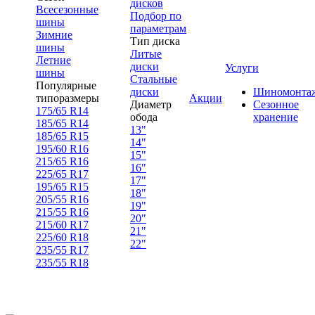
дисков
Всесезонные
Подбор по
шины
параметрам
Зимние
Тип диска
шины
Литые
Летние
диски
Услуги
шины
Стальные
Популярные
диски
Шиномонта
типоразмеры
Акции
Диаметр
Сезонное
175/65 R14
обода
хранение
185/65 R14
13"
185/65 R15
14"
195/60 R16
15"
215/65 R16
16"
225/65 R17
17"
195/65 R15
18"
205/55 R16
19"
215/55 R16
20"
215/60 R17
21"
225/60 R18
22"
235/55 R17
235/55 R18