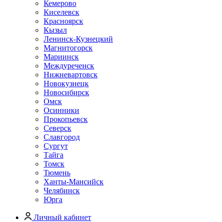
Кемерово
Киселевск
Красноярск
Кызыл
Ленинск-Кузнецкий
Магнитогорск
Мариинск
Междуреченск
Нижневартовск
Новокузнецк
Новосибирск
Омск
Осинники
Прокопьевск
Северск
Славгород
Сургут
Тайга
Томск
Тюмень
Ханты-Мансийск
Челябинск
Юрга
Личный кабинет