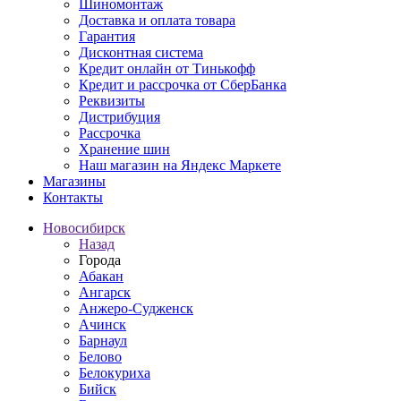
Шиномонтаж
Доставка и оплата товара
Гарантия
Дисконтная система
Кредит онлайн от Тинькофф
Кредит и рассрочка от СберБанка
Реквизиты
Дистрибуция
Рассрочка
Хранение шин
Наш магазин на Яндекс Маркете
Магазины
Контакты
Новосибирск
Назад
Города
Абакан
Ангарск
Анжеро-Судженск
Ачинск
Барнаул
Белово
Белокуриха
Бийск