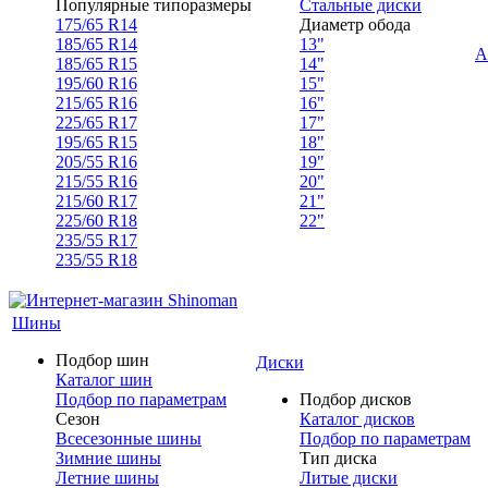
Популярные типоразмеры
Стальные диски
175/65 R14
Диаметр обода
185/65 R14
13"
А
185/65 R15
14"
195/60 R16
15"
215/65 R16
16"
225/65 R17
17"
195/65 R15
18"
205/55 R16
19"
215/55 R16
20"
215/60 R17
21"
225/60 R18
22"
235/55 R17
235/55 R18
Шины
Подбор шин
Диски
Каталог шин
Подбор по параметрам
Подбор дисков
Сезон
Каталог дисков
Всесезонные шины
Подбор по параметрам
Зимние шины
Тип диска
Летние шины
Литые диски