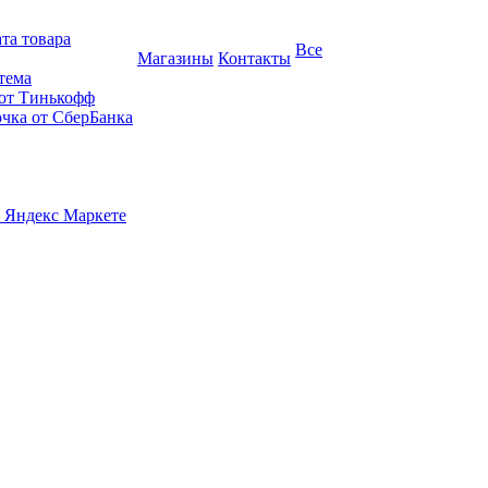
та товара
Все
Магазины
Контакты
тема
 от Тинькофф
очка от СберБанка
 Яндекс Маркете