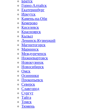
Братск
Горно-Алтайск
Екатеринбург
Иркутск
Камень-на-Оби
Кемерово
Киселевск
Красноярск
Кызыл
Ленинск-Кузнецкий
Магнитогорск
Мариинск
Междуреченск
Нижневартовск
Новокузнецк
Новосибирск
Омск
Осинники
Прокопьевск
Северск
Славгород
Сургут
Тайга
Томск
Тюмень