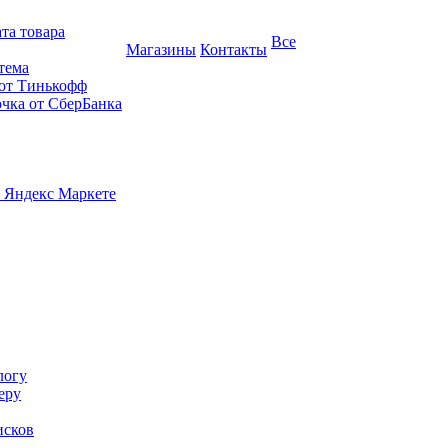
та товара
Все
Магазины
Контакты
тема
 от Тинькофф
очка от СберБанка
 Яндекс Маркете
логу
еру
исков