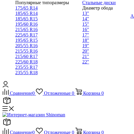
Популярные типоразмеры
Стальные диски
175/65 R14
Диаметр обода
185/65 R14
13"
А
185/65 R15
14"
195/60 R16
15"
215/65 R16
16"
225/65 R17
17"
195/65 R15
18"
205/55 R16
19"
215/55 R16
20"
215/60 R17
21"
225/60 R18
22"
235/55 R17
235/55 R18
Сравнение
0
Отложенные
0
Корзина
0
Сравнение
0
Отложенные
0
Корзина
0