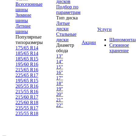
дисков
Всесезонные
Подбор по
шины
параметрам
Зимние
Тип диска
шины
Литые
Летние
диски
Услуги
шины
Стальные
Популярные
диски
Шиномонта
типоразмеры
Акции
Диаметр
Сезонное
175/65 R14
обода
хранение
185/65 R14
13"
185/65 R15
14"
195/60 R16
15"
215/65 R16
16"
225/65 R17
17"
195/65 R15
18"
205/55 R16
19"
215/55 R16
20"
215/60 R17
21"
225/60 R18
22"
235/55 R17
235/55 R18