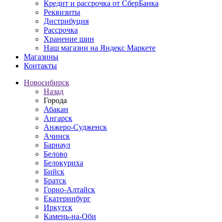
Кредит и рассрочка от СберБанка
Реквизиты
Дистрибуция
Рассрочка
Хранение шин
Наш магазин на Яндекс Маркете
Магазины
Контакты
Новосибирск
Назад
Города
Абакан
Ангарск
Анжеро-Судженск
Ачинск
Барнаул
Белово
Белокуриха
Бийск
Братск
Горно-Алтайск
Екатеринбург
Иркутск
Камень-на-Оби