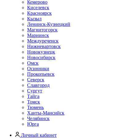
Кемерово
Киселевск
Красноярск
Кызыл
Ленинск-Кузнецкий
Магнитогорск
Мариинск
Междуреченск
Нижневартовск
Новокузнецк
Новосибирск
Омск
Осинники
Прокопьевск
Северск
Славгород
Сургут
Тайга
Томск
Тюмень
Ханты-Мансийск
Челябинск
Юрга
Личный кабинет