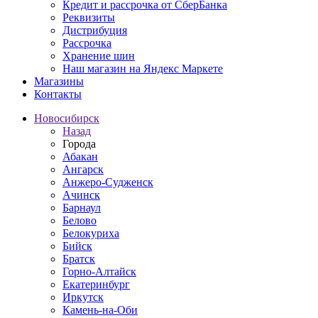
Кредит и рассрочка от СберБанка
Реквизиты
Дистрибуция
Рассрочка
Хранение шин
Наш магазин на Яндекс Маркете
Магазины
Контакты
Новосибирск
Назад
Города
Абакан
Ангарск
Анжеро-Судженск
Ачинск
Барнаул
Белово
Белокуриха
Бийск
Братск
Горно-Алтайск
Екатеринбург
Иркутск
Камень-на-Оби