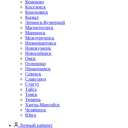
Кемерово
Киселевск
Красноярск
Кызыл
Ленинск-Кузнецкий
Магнитогорск
Мариинск
Междуреченск
Нижневартовск
Новокузнецк
Новосибирск
Омск
Осинники
Прокопьевск
Северск
Славгород
Сургут
Тайга
Томск
Тюмень
Ханты-Мансийск
Челябинск
Юрга
Личный кабинет