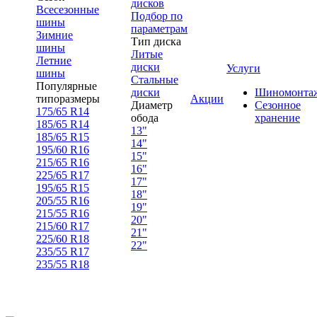
дисков
Всесезонные
Подбор по
шины
параметрам
Зимние
Тип диска
шины
Литые
Летние
диски
Услуги
шины
Стальные
Популярные
диски
Шиномонта
типоразмеры
Акции
Диаметр
Сезонное
175/65 R14
обода
хранение
185/65 R14
13"
185/65 R15
14"
195/60 R16
15"
215/65 R16
16"
225/65 R17
17"
195/65 R15
18"
205/55 R16
19"
215/55 R16
20"
215/60 R17
21"
225/60 R18
22"
235/55 R17
235/55 R18