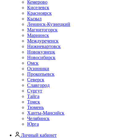
Кемерово
Киселевск
Красноярск
Кызыл
Ленинск-Кузнецкий
Магнитогорск
Мариинск
Междуреченск
Нижневартовск
Новокузнецк
Новосибирск
Омск
Осинники
Прокопьевск
Северск
Славгород
Сургут
Тайга
Томск
Тюмень
Ханты-Мансийск
Челябинск
Юрга
Личный кабинет