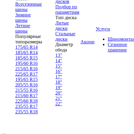
дисков
Всесезонные
Подбор по
шины
параметрам
Зимние
Тип диска
шины
Литые
Летние
диски
Услуги
шины
Стальные
Популярные
диски
Шиномонта
типоразмеры
Акции
Диаметр
Сезонное
175/65 R14
обода
хранение
185/65 R14
13"
185/65 R15
14"
195/60 R16
15"
215/65 R16
16"
225/65 R17
17"
195/65 R15
18"
205/55 R16
19"
215/55 R16
20"
215/60 R17
21"
225/60 R18
22"
235/55 R17
235/55 R18