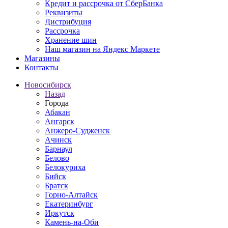
Кредит и рассрочка от СберБанка
Реквизиты
Дистрибуция
Рассрочка
Хранение шин
Наш магазин на Яндекс Маркете
Магазины
Контакты
Новосибирск
Назад
Города
Абакан
Ангарск
Анжеро-Судженск
Ачинск
Барнаул
Белово
Белокуриха
Бийск
Братск
Горно-Алтайск
Екатеринбург
Иркутск
Камень-на-Оби