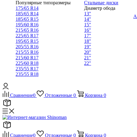
Популярные типоразмеры
Стальные диски
175/65 R14
Диаметр обода
185/65 R14
13"
А
185/65 R15
14"
195/60 R16
15"
215/65 R16
16"
225/65 R17
17"
195/65 R15
18"
205/55 R16
19"
215/55 R16
20"
215/60 R17
21"
225/60 R18
22"
235/55 R17
235/55 R18
Сравнение
0
Отложенные
0
Корзина
0
Сравнение
0
Отложенные
0
Корзина
0