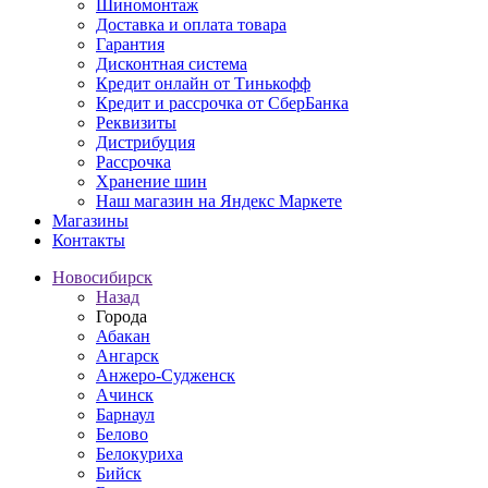
Шиномонтаж
Доставка и оплата товара
Гарантия
Дисконтная система
Кредит онлайн от Тинькофф
Кредит и рассрочка от СберБанка
Реквизиты
Дистрибуция
Рассрочка
Хранение шин
Наш магазин на Яндекс Маркете
Магазины
Контакты
Новосибирск
Назад
Города
Абакан
Ангарск
Анжеро-Судженск
Ачинск
Барнаул
Белово
Белокуриха
Бийск