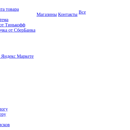
та товара
Все
Магазины
Контакты
тема
 от Тинькофф
очка от СберБанка
 Яндекс Маркете
логу
еру
исков