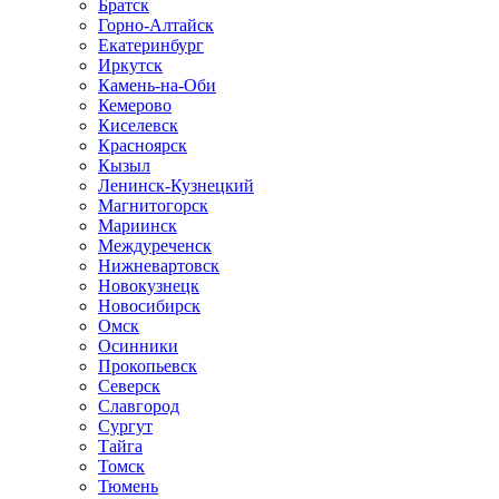
Братск
Горно-Алтайск
Екатеринбург
Иркутск
Камень-на-Оби
Кемерово
Киселевск
Красноярск
Кызыл
Ленинск-Кузнецкий
Магнитогорск
Мариинск
Междуреченск
Нижневартовск
Новокузнецк
Новосибирск
Омск
Осинники
Прокопьевск
Северск
Славгород
Сургут
Тайга
Томск
Тюмень