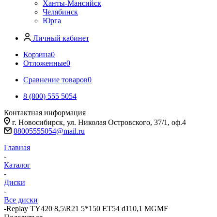
Ханты-Мансийск
Челябинск
Юрга
Личный кабинет
Корзина
0
Отложенные
0
Сравнение товаров
0
8 (800) 555 5054
Контактная информация
г. Новосибирск, ул. Николая Островского, 37/1, оф.4
88005555054@mail.ru
Главная
-
Каталог
-
Диски
-
Все диски
-
Replay TY420 8,5\R21 5*150 ET54 d110,1 MGMF