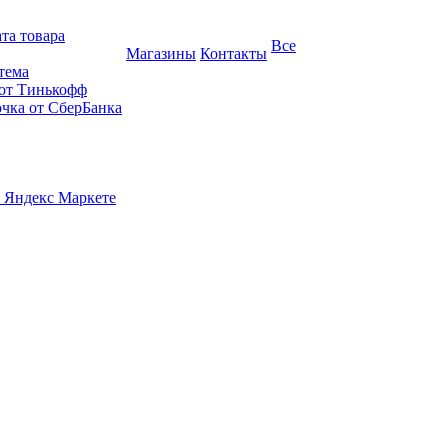
та товара
Все
Магазины
Контакты
тема
 от Тинькофф
очка от СберБанка
 Яндекс Маркете