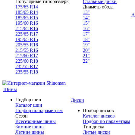
Популярные типоразмеры
Стальные диски
175/65 R14
Диаметр обода
185/65 R14
13"
А
185/65 R15
14"
195/60 R16
15"
215/65 R16
16"
225/65 R17
17"
195/65 R15
18"
205/55 R16
19"
215/55 R16
20"
215/60 R17
21"
225/60 R18
22"
235/55 R17
235/55 R18
Шины
Подбор шин
Диски
Каталог шин
Подбор по параметрам
Подбор дисков
Сезон
Каталог дисков
Всесезонные шины
Подбор по параметрам
Зимние шины
Тип диска
Летние шины
Литые диски