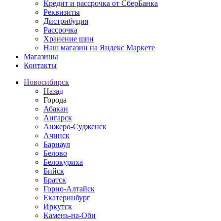
Кредит и рассрочка от СберБанка
Реквизиты
Дистрибуция
Рассрочка
Хранение шин
Наш магазин на Яндекс Маркете
Магазины
Контакты
Новосибирск
Назад
Города
Абакан
Ангарск
Анжеро-Судженск
Ачинск
Барнаул
Белово
Белокуриха
Бийск
Братск
Горно-Алтайск
Екатеринбург
Иркутск
Камень-на-Оби