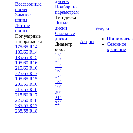
дисков
Всесезонные
Подбор по
шины
параметрам
Зимние
Тип диска
шины
Литые
Летние
диски
Услуги
шины
Стальные
Популярные
диски
Шиномонта
типоразмеры
Акции
Диаметр
Сезонное
175/65 R14
обода
хранение
185/65 R14
13"
185/65 R15
14"
195/60 R16
15"
215/65 R16
16"
225/65 R17
17"
195/65 R15
18"
205/55 R16
19"
215/55 R16
20"
215/60 R17
21"
225/60 R18
22"
235/55 R17
235/55 R18