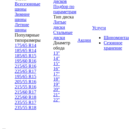
дисков
Всесезонные
Подбор по
шины
параметрам
Зимние
Тип диска
шины
Литые
Летние
диски
Услуги
шины
Стальные
Популярные
диски
Шиномонта
типоразмеры
Акции
Диаметр
Сезонное
175/65 R14
обода
хранение
185/65 R14
13"
185/65 R15
14"
195/60 R16
15"
215/65 R16
16"
225/65 R17
17"
195/65 R15
18"
205/55 R16
19"
215/55 R16
20"
215/60 R17
21"
225/60 R18
22"
235/55 R17
235/55 R18