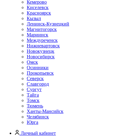
Кемерово
Киселевск
Красноярск
Кызыл
Ленинск-Кузнецкий
Магнитогорск
Мариинск
Междуреченск
Нижневартовск
Новокузнецк
Новосибирск
Омск
Осинники
Прокопьевск
Северск
Славгород
Сургут
Тайга
Томск
Тюмень
Ханты-Мансийск
Челябинск
Юрга
Личный кабинет