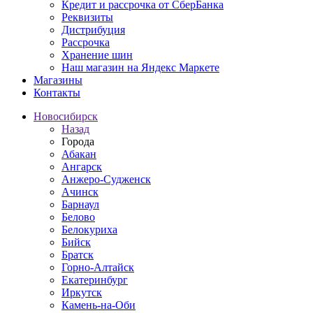
Кредит и рассрочка от СберБанка
Реквизиты
Дистрибуция
Рассрочка
Хранение шин
Наш магазин на Яндекс Маркете
Магазины
Контакты
Новосибирск
Назад
Города
Абакан
Ангарск
Анжеро-Судженск
Ачинск
Барнаул
Белово
Белокуриха
Бийск
Братск
Горно-Алтайск
Екатеринбург
Иркутск
Камень-на-Оби