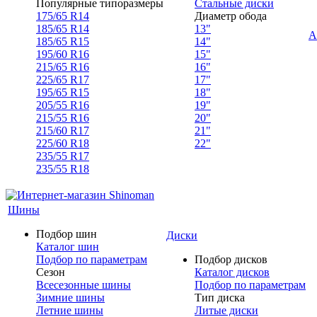
Популярные типоразмеры
Стальные диски
175/65 R14
Диаметр обода
185/65 R14
13"
А
185/65 R15
14"
195/60 R16
15"
215/65 R16
16"
225/65 R17
17"
195/65 R15
18"
205/55 R16
19"
215/55 R16
20"
215/60 R17
21"
225/60 R18
22"
235/55 R17
235/55 R18
Шины
Подбор шин
Диски
Каталог шин
Подбор по параметрам
Подбор дисков
Сезон
Каталог дисков
Всесезонные шины
Подбор по параметрам
Зимние шины
Тип диска
Летние шины
Литые диски