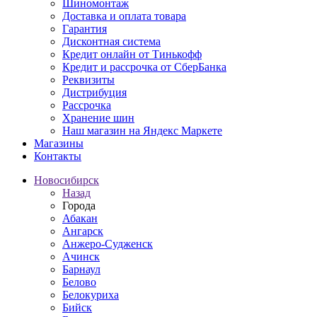
Шиномонтаж
Доставка и оплата товара
Гарантия
Дисконтная система
Кредит онлайн от Тинькофф
Кредит и рассрочка от СберБанка
Реквизиты
Дистрибуция
Рассрочка
Хранение шин
Наш магазин на Яндекс Маркете
Магазины
Контакты
Новосибирск
Назад
Города
Абакан
Ангарск
Анжеро-Судженск
Ачинск
Барнаул
Белово
Белокуриха
Бийск