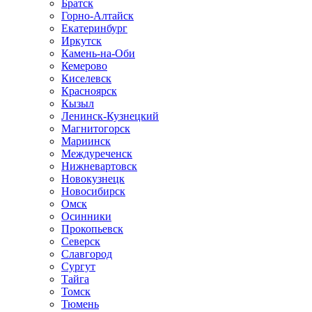
Братск
Горно-Алтайск
Екатеринбург
Иркутск
Камень-на-Оби
Кемерово
Киселевск
Красноярск
Кызыл
Ленинск-Кузнецкий
Магнитогорск
Мариинск
Междуреченск
Нижневартовск
Новокузнецк
Новосибирск
Омск
Осинники
Прокопьевск
Северск
Славгород
Сургут
Тайга
Томск
Тюмень