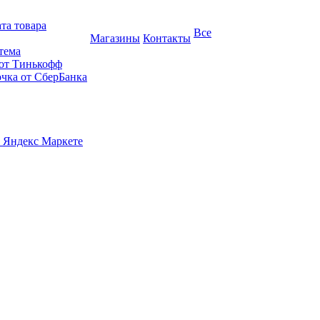
та товара
Все
Магазины
Контакты
тема
 от Тинькофф
очка от СберБанка
 Яндекс Маркете