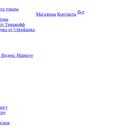
та товара
Все
Магазины
Контакты
тема
 от Тинькофф
очка от СберБанка
 Яндекс Маркете
логу
еру
исков