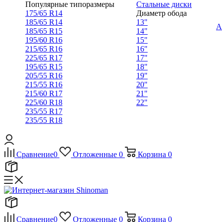
Популярные типоразмеры
Стальные диски
175/65 R14
Диаметр обода
185/65 R14
13"
А
185/65 R15
14"
195/60 R16
15"
215/65 R16
16"
225/65 R17
17"
195/65 R15
18"
205/55 R16
19"
215/55 R16
20"
215/60 R17
21"
225/60 R18
22"
235/55 R17
235/55 R18
Сравнение
0
Отложенные
0
Корзина
0
Сравнение
0
Отложенные
0
Корзина
0