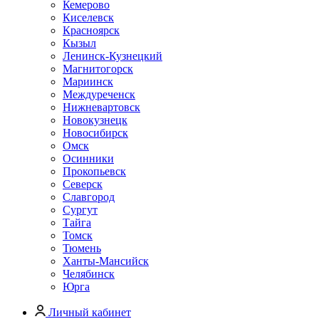
Кемерово
Киселевск
Красноярск
Кызыл
Ленинск-Кузнецкий
Магнитогорск
Мариинск
Междуреченск
Нижневартовск
Новокузнецк
Новосибирск
Омск
Осинники
Прокопьевск
Северск
Славгород
Сургут
Тайга
Томск
Тюмень
Ханты-Мансийск
Челябинск
Юрга
Личный кабинет