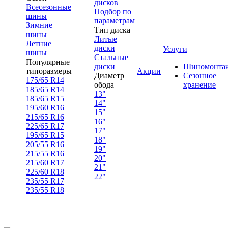
дисков
Всесезонные
Подбор по
шины
параметрам
Зимние
Тип диска
шины
Литые
Летние
диски
Услуги
шины
Стальные
Популярные
диски
Шиномонта
типоразмеры
Акции
Диаметр
Сезонное
175/65 R14
обода
хранение
185/65 R14
13"
185/65 R15
14"
195/60 R16
15"
215/65 R16
16"
225/65 R17
17"
195/65 R15
18"
205/55 R16
19"
215/55 R16
20"
215/60 R17
21"
225/60 R18
22"
235/55 R17
235/55 R18