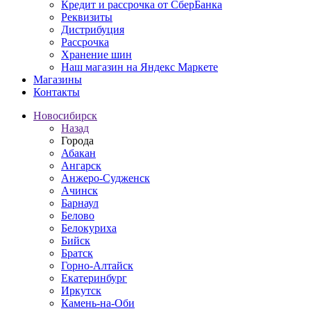
Кредит и рассрочка от СберБанка
Реквизиты
Дистрибуция
Рассрочка
Хранение шин
Наш магазин на Яндекс Маркете
Магазины
Контакты
Новосибирск
Назад
Города
Абакан
Ангарск
Анжеро-Судженск
Ачинск
Барнаул
Белово
Белокуриха
Бийск
Братск
Горно-Алтайск
Екатеринбург
Иркутск
Камень-на-Оби