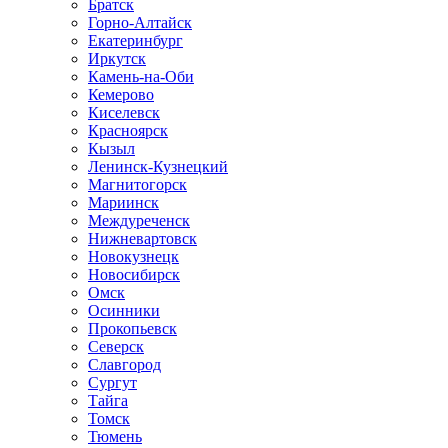
Братск
Горно-Алтайск
Екатеринбург
Иркутск
Камень-на-Оби
Кемерово
Киселевск
Красноярск
Кызыл
Ленинск-Кузнецкий
Магнитогорск
Мариинск
Междуреченск
Нижневартовск
Новокузнецк
Новосибирск
Омск
Осинники
Прокопьевск
Северск
Славгород
Сургут
Тайга
Томск
Тюмень