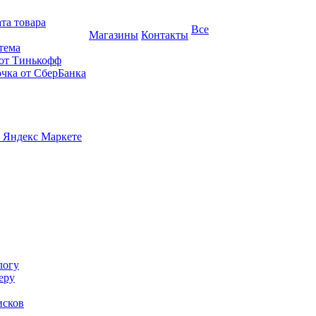
та товара
Все
Магазины
Контакты
тема
 от Тинькофф
очка от СберБанка
 Яндекс Маркете
логу
еру
исков