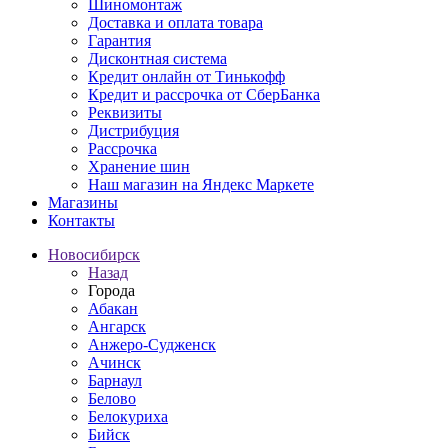
Шиномонтаж
Доставка и оплата товара
Гарантия
Дисконтная система
Кредит онлайн от Тинькофф
Кредит и рассрочка от СберБанка
Реквизиты
Дистрибуция
Рассрочка
Хранение шин
Наш магазин на Яндекс Маркете
Магазины
Контакты
Новосибирск
Назад
Города
Абакан
Ангарск
Анжеро-Судженск
Ачинск
Барнаул
Белово
Белокуриха
Бийск