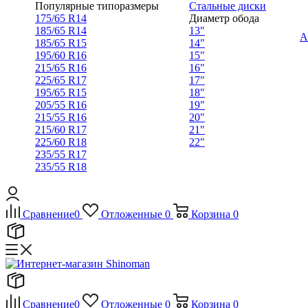
Популярные типоразмеры
Стальные диски
175/65 R14
Диаметр обода
185/65 R14
13"
А
185/65 R15
14"
195/60 R16
15"
215/65 R16
16"
225/65 R17
17"
195/65 R15
18"
205/55 R16
19"
215/55 R16
20"
215/60 R17
21"
225/60 R18
22"
235/55 R17
235/55 R18
Сравнение
0
Отложенные
0
Корзина
0
Сравнение
0
Отложенные
0
Корзина
0