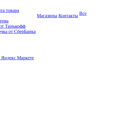
та товара
Все
Магазины
Контакты
тема
 от Тинькофф
очка от СберБанка
 Яндекс Маркете