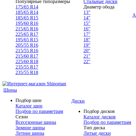
Популярные типоразмеры
Стальные диски
175/65 R14
Диаметр обода
185/65 R14
13"
А
185/65 R15
14"
195/60 R16
15"
215/65 R16
16"
225/65 R17
17"
195/65 R15
18"
205/55 R16
19"
215/55 R16
20"
215/60 R17
21"
225/60 R18
22"
235/55 R17
235/55 R18
Шины
Подбор шин
Диски
Каталог шин
Подбор по параметрам
Подбор дисков
Сезон
Каталог дисков
Всесезонные шины
Подбор по параметрам
Зимние шины
Тип диска
Летние шины
Литые диски