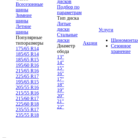
дисков
Всесезонные
Подбор по
шины
параметрам
Зимние
Тип диска
шины
Литые
Летние
диски
Услуги
шины
Стальные
Популярные
диски
Шиномонта
типоразмеры
Акции
Диаметр
Сезонное
175/65 R14
обода
хранение
185/65 R14
13"
185/65 R15
14"
195/60 R16
15"
215/65 R16
16"
225/65 R17
17"
195/65 R15
18"
205/55 R16
19"
215/55 R16
20"
215/60 R17
21"
225/60 R18
22"
235/55 R17
235/55 R18