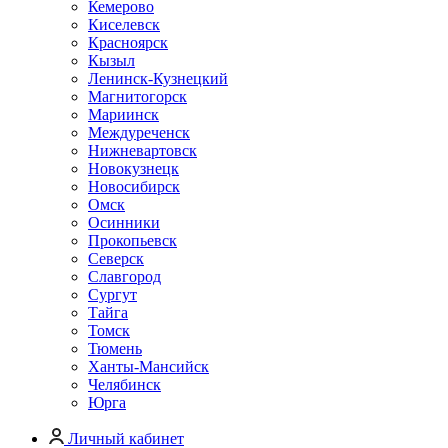
Кемерово
Киселевск
Красноярск
Кызыл
Ленинск-Кузнецкий
Магнитогорск
Мариинск
Междуреченск
Нижневартовск
Новокузнецк
Новосибирск
Омск
Осинники
Прокопьевск
Северск
Славгород
Сургут
Тайга
Томск
Тюмень
Ханты-Мансийск
Челябинск
Юрга
Личный кабинет