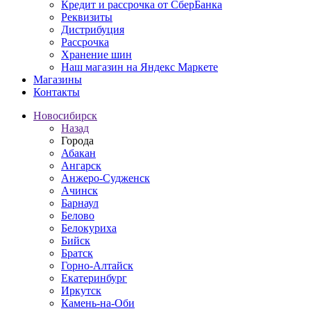
Кредит и рассрочка от СберБанка
Реквизиты
Дистрибуция
Рассрочка
Хранение шин
Наш магазин на Яндекс Маркете
Магазины
Контакты
Новосибирск
Назад
Города
Абакан
Ангарск
Анжеро-Судженск
Ачинск
Барнаул
Белово
Белокуриха
Бийск
Братск
Горно-Алтайск
Екатеринбург
Иркутск
Камень-на-Оби