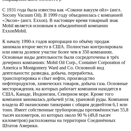
C 1931 года была известна как «Сокони вакуум ойл» (англ.
Socony Vacuum Oil). В 1999 году объединилась с компанией
«Эксон» (англ. Exxon). В настоящее время товарный знак
Mobil является основным в объединённой компании
ExxonMobil.
К началу 1990-х годов корпорация по объёму продаж
занимала второе место в США. Полностью контролировала
или имела долевое участие более чем в 350 компаниях.
Основные виды деятельности были сосредоточены в трёх
дочерних компаниях: Mobil Oil Corp., Container Corporation of
America и Montgomery Ward and Co. Основной вид
деятельности: разведка, добыча, переработка,
транспортировка и сбыт нефти, производство
нефтепродуктов, химических товаров, добыча газа. Основные
месторождения, на которых работает компания находятся в
США, Канаде, Индонезии, Северном море. Кроме того
компания занималась добычей угля, урановой руды. Компания
владела 40 океанскими танкерами с общим дедвейтом 6,1 млн
тонн. Имеет собственные трубопроводы протяжённостью 55,8
тысяч километров, из которых около 90 % (49,8 тысяч
километров) расположены на территории Соединённых
Штатов Америки.