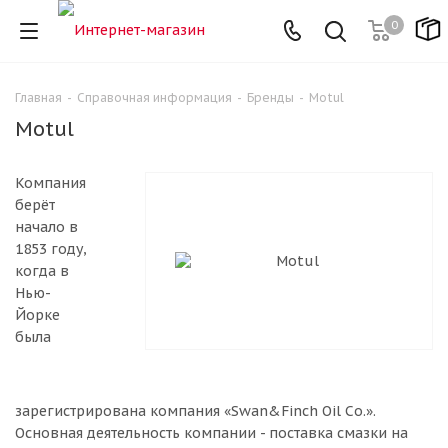
0
Главная
-
Справочная информация
-
Бренды
-
Motul
Motul
Компания
берёт
начало в
1853 году,
когда в
Нью-
Йорке
была
зарегистрирована компания «Swan&Finch Oil Co.».
Основная деятельность компании - поставка смазки на