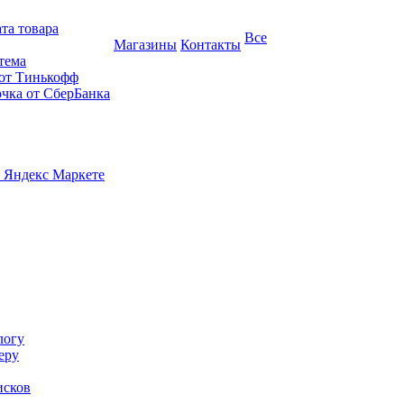
та товара
Все
Магазины
Контакты
тема
 от Тинькофф
очка от СберБанка
 Яндекс Маркете
логу
еру
исков