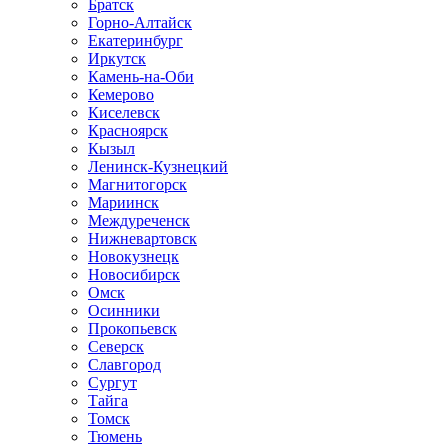
Братск
Горно-Алтайск
Екатеринбург
Иркутск
Камень-на-Оби
Кемерово
Киселевск
Красноярск
Кызыл
Ленинск-Кузнецкий
Магнитогорск
Мариинск
Междуреченск
Нижневартовск
Новокузнецк
Новосибирск
Омск
Осинники
Прокопьевск
Северск
Славгород
Сургут
Тайга
Томск
Тюмень