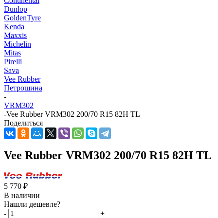
Continental
Dunlop
GoldenTyre
Kenda
Maxxis
Michelin
Mitas
Pirelli
Sava
Vee Rubber
Петрошина
-
VRM302
-
Vee Rubber VRM302 200/70 R15 82H TL
Поделиться
Vee Rubber VRM302 200/70 R15 82H TL
5 770
₽
В наличии
Нашли дешевле?
-
+