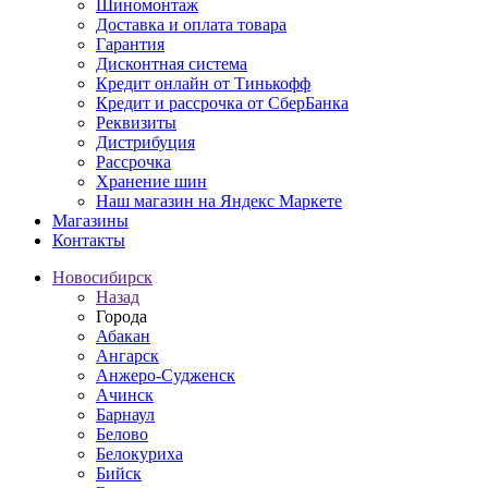
Шиномонтаж
Доставка и оплата товара
Гарантия
Дисконтная система
Кредит онлайн от Тинькофф
Кредит и рассрочка от СберБанка
Реквизиты
Дистрибуция
Рассрочка
Хранение шин
Наш магазин на Яндекс Маркете
Магазины
Контакты
Новосибирск
Назад
Города
Абакан
Ангарск
Анжеро-Судженск
Ачинск
Барнаул
Белово
Белокуриха
Бийск