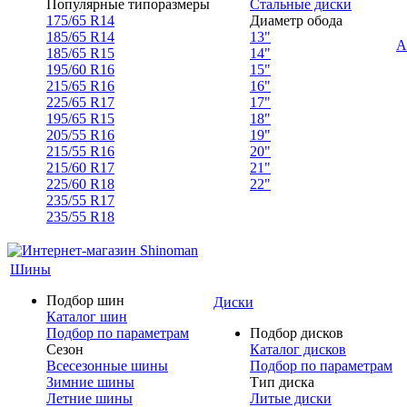
Популярные типоразмеры
Стальные диски
175/65 R14
Диаметр обода
185/65 R14
13"
А
185/65 R15
14"
195/60 R16
15"
215/65 R16
16"
225/65 R17
17"
195/65 R15
18"
205/55 R16
19"
215/55 R16
20"
215/60 R17
21"
225/60 R18
22"
235/55 R17
235/55 R18
Шины
Подбор шин
Диски
Каталог шин
Подбор по параметрам
Подбор дисков
Сезон
Каталог дисков
Всесезонные шины
Подбор по параметрам
Зимние шины
Тип диска
Летние шины
Литые диски