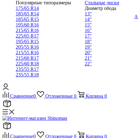
Популярные типоразмеры
Стальные диски
175/65 R14
Диаметр обода
185/65 R14
13"
А
185/65 R15
14"
195/60 R16
15"
215/65 R16
16"
225/65 R17
17"
195/65 R15
18"
205/55 R16
19"
215/55 R16
20"
215/60 R17
21"
225/60 R18
22"
235/55 R17
235/55 R18
Сравнение
0
Отложенные
0
Корзина
0
Сравнение
0
Отложенные
0
Корзина
0