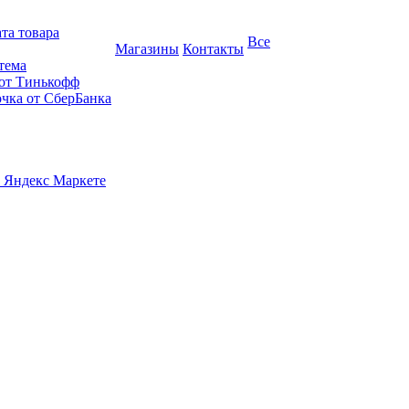
та товара
Все
Магазины
Контакты
тема
 от Тинькофф
очка от СберБанка
 Яндекс Маркете