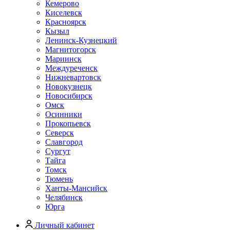
Кемерово
Киселевск
Красноярск
Кызыл
Ленинск-Кузнецкий
Магнитогорск
Мариинск
Междуреченск
Нижневартовск
Новокузнецк
Новосибирск
Омск
Осинники
Прокопьевск
Северск
Славгород
Сургут
Тайга
Томск
Тюмень
Ханты-Мансийск
Челябинск
Юрга
Личный кабинет