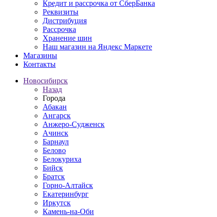
Кредит и рассрочка от СберБанка
Реквизиты
Дистрибуция
Рассрочка
Хранение шин
Наш магазин на Яндекс Маркете
Магазины
Контакты
Новосибирск
Назад
Города
Абакан
Ангарск
Анжеро-Судженск
Ачинск
Барнаул
Белово
Белокуриха
Бийск
Братск
Горно-Алтайск
Екатеринбург
Иркутск
Камень-на-Оби