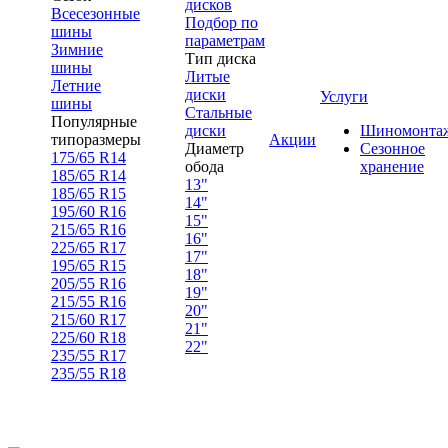
дисков
Всесезонные
Подбор по
шины
параметрам
Зимние
Тип диска
шины
Литые
Летние
диски
Услуги
шины
Стальные
Популярные
диски
Шиномонта
типоразмеры
Акции
Диаметр
Сезонное
175/65 R14
обода
хранение
185/65 R14
13"
185/65 R15
14"
195/60 R16
15"
215/65 R16
16"
225/65 R17
17"
195/65 R15
18"
205/55 R16
19"
215/55 R16
20"
215/60 R17
21"
225/60 R18
22"
235/55 R17
235/55 R18