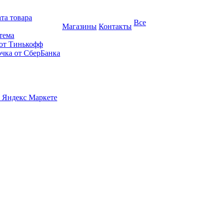
та товара
Все
Магазины
Контакты
тема
 от Тинькофф
очка от СберБанка
 Яндекс Маркете