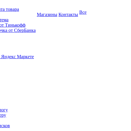
та товара
Все
Магазины
Контакты
тема
 от Тинькофф
очка от СберБанка
 Яндекс Маркете
логу
еру
исков