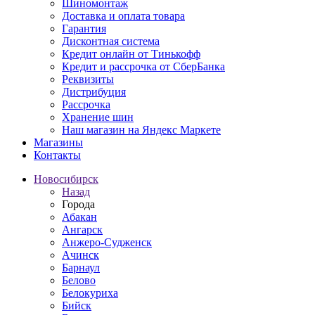
Шиномонтаж
Доставка и оплата товара
Гарантия
Дисконтная система
Кредит онлайн от Тинькофф
Кредит и рассрочка от СберБанка
Реквизиты
Дистрибуция
Рассрочка
Хранение шин
Наш магазин на Яндекс Маркете
Магазины
Контакты
Новосибирск
Назад
Города
Абакан
Ангарск
Анжеро-Судженск
Ачинск
Барнаул
Белово
Белокуриха
Бийск