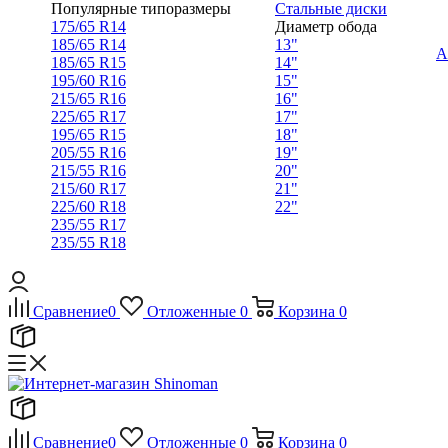
Популярные типоразмеры
Стальные диски
175/65 R14
Диаметр обода
185/65 R14
13"
А
185/65 R15
14"
195/60 R16
15"
215/65 R16
16"
225/65 R17
17"
195/65 R15
18"
205/55 R16
19"
215/55 R16
20"
215/60 R17
21"
225/60 R18
22"
235/55 R17
235/55 R18
Сравнение
0
Отложенные
0
Корзина
0
Сравнение
0
Отложенные
0
Корзина
0