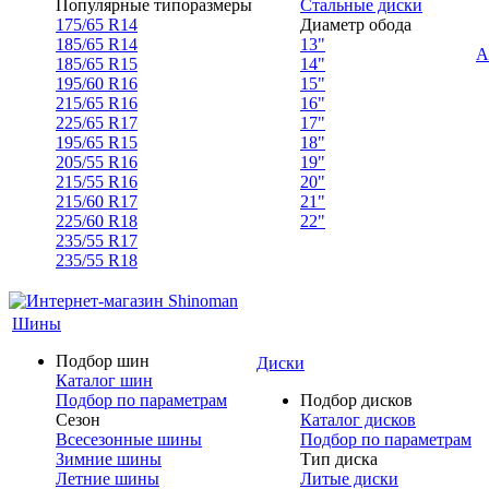
Популярные типоразмеры
Стальные диски
175/65 R14
Диаметр обода
185/65 R14
13"
А
185/65 R15
14"
195/60 R16
15"
215/65 R16
16"
225/65 R17
17"
195/65 R15
18"
205/55 R16
19"
215/55 R16
20"
215/60 R17
21"
225/60 R18
22"
235/55 R17
235/55 R18
Шины
Подбор шин
Диски
Каталог шин
Подбор по параметрам
Подбор дисков
Сезон
Каталог дисков
Всесезонные шины
Подбор по параметрам
Зимние шины
Тип диска
Летние шины
Литые диски