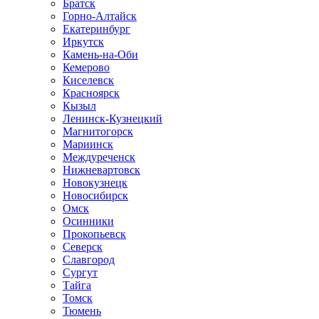
Братск
Горно-Алтайск
Екатеринбург
Иркутск
Камень-на-Оби
Кемерово
Киселевск
Красноярск
Кызыл
Ленинск-Кузнецкий
Магнитогорск
Мариинск
Междуреченск
Нижневартовск
Новокузнецк
Новосибирск
Омск
Осинники
Прокопьевск
Северск
Славгород
Сургут
Тайга
Томск
Тюмень