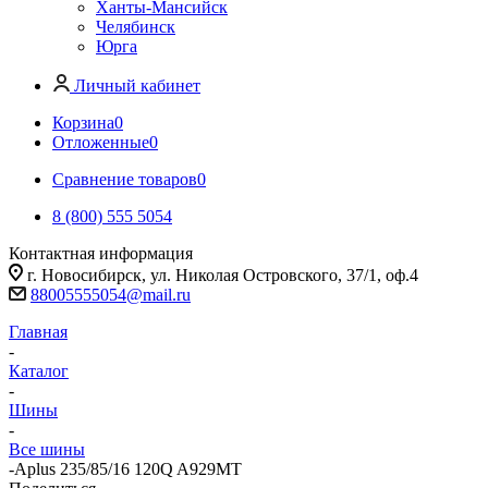
Ханты-Мансийск
Челябинск
Юрга
Личный кабинет
Корзина
0
Отложенные
0
Сравнение товаров
0
8 (800) 555 5054
Контактная информация
г. Новосибирск, ул. Николая Островского, 37/1, оф.4
88005555054@mail.ru
Главная
-
Каталог
-
Шины
-
Все шины
-
Aplus 235/85/16 120Q A929MT