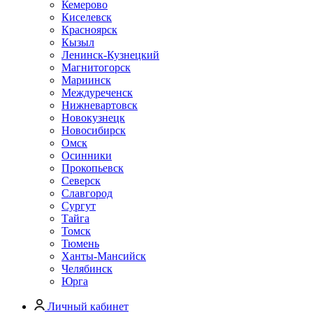
Кемерово
Киселевск
Красноярск
Кызыл
Ленинск-Кузнецкий
Магнитогорск
Мариинск
Междуреченск
Нижневартовск
Новокузнецк
Новосибирск
Омск
Осинники
Прокопьевск
Северск
Славгород
Сургут
Тайга
Томск
Тюмень
Ханты-Мансийск
Челябинск
Юрга
Личный кабинет