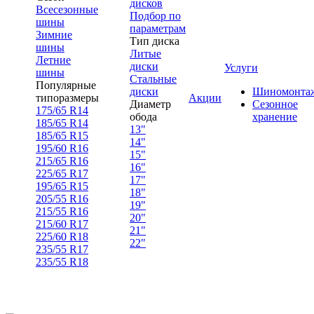
дисков
Всесезонные
Подбор по
шины
параметрам
Зимние
Тип диска
шины
Литые
Летние
диски
Услуги
шины
Стальные
Популярные
диски
Шиномонта
типоразмеры
Акции
Диаметр
Сезонное
175/65 R14
обода
хранение
185/65 R14
13"
185/65 R15
14"
195/60 R16
15"
215/65 R16
16"
225/65 R17
17"
195/65 R15
18"
205/55 R16
19"
215/55 R16
20"
215/60 R17
21"
225/60 R18
22"
235/55 R17
235/55 R18