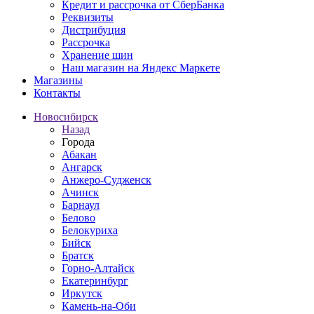
Кредит и рассрочка от СберБанка
Реквизиты
Дистрибуция
Рассрочка
Хранение шин
Наш магазин на Яндекс Маркете
Магазины
Контакты
Новосибирск
Назад
Города
Абакан
Ангарск
Анжеро-Судженск
Ачинск
Барнаул
Белово
Белокуриха
Бийск
Братск
Горно-Алтайск
Екатеринбург
Иркутск
Камень-на-Оби