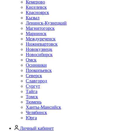
Кемерово
Киселевск
Красноярск
Кызыл
Ленинск-Кузнецкий
Магнитогорск
Мариинск
Междуреченск
Нижневартовск
Новокузнецк
Новосибирск
Омск
Осинники
Прокопьевск
Северск
Славгород
Сургут
Тайга
Томск
Тюмень
Ханты-Мансийск
Челябинск
Юрга
Личный кабинет