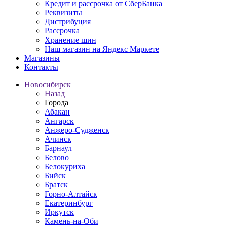
Кредит и рассрочка от СберБанка
Реквизиты
Дистрибуция
Рассрочка
Хранение шин
Наш магазин на Яндекс Маркете
Магазины
Контакты
Новосибирск
Назад
Города
Абакан
Ангарск
Анжеро-Судженск
Ачинск
Барнаул
Белово
Белокуриха
Бийск
Братск
Горно-Алтайск
Екатеринбург
Иркутск
Камень-на-Оби