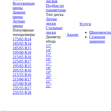
дисков
Всесезонные
Подбор по
шины
параметрам
Зимние
Тип диска
шины
Литые
Летние
диски
Услуги
шины
Стальные
Популярные
диски
Шиномонта
типоразмеры
Акции
Диаметр
Сезонное
175/65 R14
обода
хранение
185/65 R14
13"
185/65 R15
14"
195/60 R16
15"
215/65 R16
16"
225/65 R17
17"
195/65 R15
18"
205/55 R16
19"
215/55 R16
20"
215/60 R17
21"
225/60 R18
22"
235/55 R17
235/55 R18