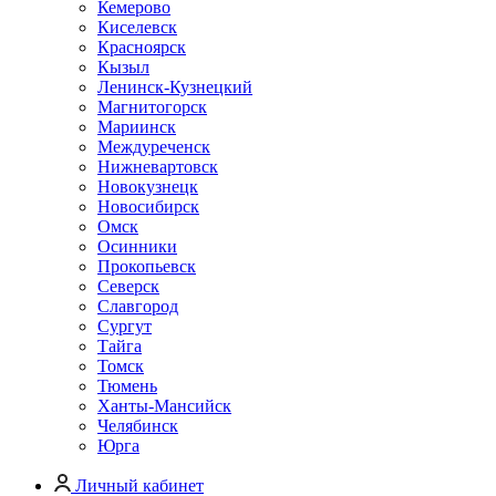
Кемерово
Киселевск
Красноярск
Кызыл
Ленинск-Кузнецкий
Магнитогорск
Мариинск
Междуреченск
Нижневартовск
Новокузнецк
Новосибирск
Омск
Осинники
Прокопьевск
Северск
Славгород
Сургут
Тайга
Томск
Тюмень
Ханты-Мансийск
Челябинск
Юрга
Личный кабинет