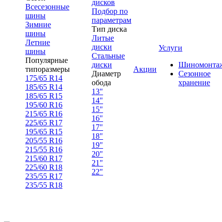
дисков
Всесезонные
Подбор по
шины
параметрам
Зимние
Тип диска
шины
Литые
Летние
диски
Услуги
шины
Стальные
Популярные
диски
Шиномонта
типоразмеры
Акции
Диаметр
Сезонное
175/65 R14
обода
хранение
185/65 R14
13"
185/65 R15
14"
195/60 R16
15"
215/65 R16
16"
225/65 R17
17"
195/65 R15
18"
205/55 R16
19"
215/55 R16
20"
215/60 R17
21"
225/60 R18
22"
235/55 R17
235/55 R18