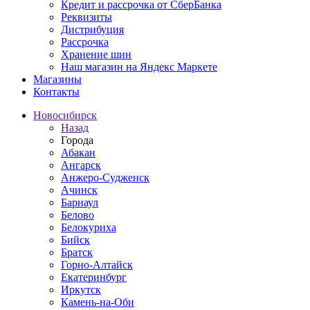
Кредит и рассрочка от СберБанка
Реквизиты
Дистрибуция
Рассрочка
Хранение шин
Наш магазин на Яндекс Маркете
Магазины
Контакты
Новосибирск
Назад
Города
Абакан
Ангарск
Анжеро-Судженск
Ачинск
Барнаул
Белово
Белокуриха
Бийск
Братск
Горно-Алтайск
Екатеринбург
Иркутск
Камень-на-Оби