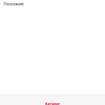
Похожие
Данлоп 235/60/18 107W SP Quattro Maxx XL
Нет в наличии
Каталог