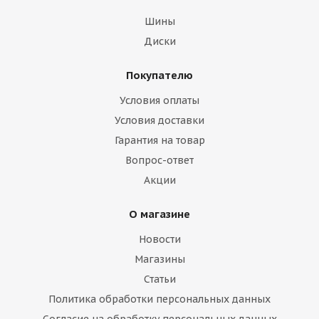
Шины
Диски
Покупателю
Boto 235/60/18 107H Sasqua H/T
Условия оплаты
Нет в наличии
Условия доставки
Гарантия на товар
Вопрос-ответ
Акции
О магазине
Новости
Магазины
Статьи
Политика обработки персональных данных
Sunfull 235/60/18 107V Mont-Pro HP881 XL