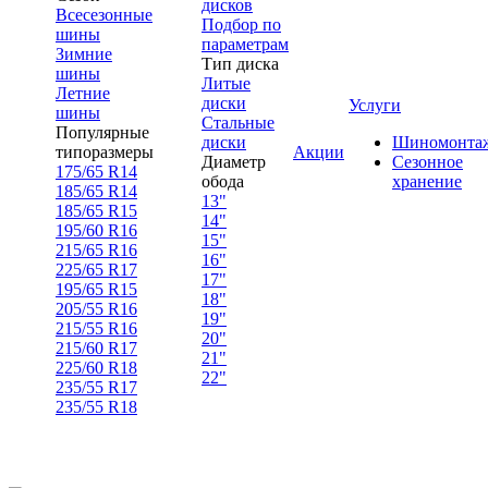
дисков
Всесезонные
Подбор по
шины
параметрам
Зимние
Тип диска
шины
Литые
Летние
диски
Услуги
шины
Стальные
Популярные
диски
Шиномонта
типоразмеры
Акции
Диаметр
Сезонное
175/65 R14
обода
хранение
185/65 R14
13"
185/65 R15
14"
195/60 R16
15"
215/65 R16
16"
225/65 R17
17"
195/65 R15
18"
205/55 R16
19"
215/55 R16
20"
215/60 R17
21"
225/60 R18
22"
235/55 R17
235/55 R18