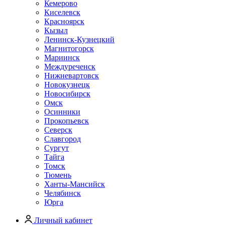
Кемерово
Киселевск
Красноярск
Кызыл
Ленинск-Кузнецкий
Магнитогорск
Мариинск
Междуреченск
Нижневартовск
Новокузнецк
Новосибирск
Омск
Осинники
Прокопьевск
Северск
Славгород
Сургут
Тайга
Томск
Тюмень
Ханты-Мансийск
Челябинск
Юрга
Личный кабинет