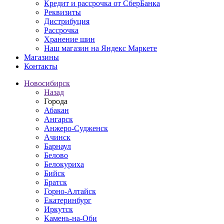
Кредит и рассрочка от СберБанка
Реквизиты
Дистрибуция
Рассрочка
Хранение шин
Наш магазин на Яндекс Маркете
Магазины
Контакты
Новосибирск
Назад
Города
Абакан
Ангарск
Анжеро-Судженск
Ачинск
Барнаул
Белово
Белокуриха
Бийск
Братск
Горно-Алтайск
Екатеринбург
Иркутск
Камень-на-Оби