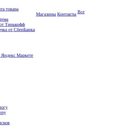
та товара
Все
Магазины
Контакты
тема
 от Тинькофф
очка от СберБанка
 Яндекс Маркете
логу
еру
исков