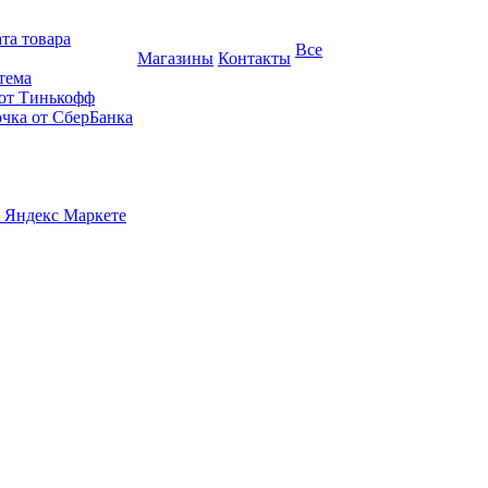
та товара
Все
Магазины
Контакты
тема
 от Тинькофф
очка от СберБанка
 Яндекс Маркете