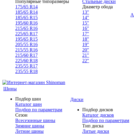
Популярные типоразмеры
Стальные диски
175/65 R14
Диаметр обода
185/65 R14
13"
А
185/65 R15
14"
195/60 R16
15"
215/65 R16
16"
225/65 R17
17"
195/65 R15
18"
205/55 R16
19"
215/55 R16
20"
215/60 R17
21"
225/60 R18
22"
235/55 R17
235/55 R18
Шины
Подбор шин
Диски
Каталог шин
Подбор по параметрам
Подбор дисков
Сезон
Каталог дисков
Всесезонные шины
Подбор по параметрам
Зимние шины
Тип диска
Летние шины
Литые диски