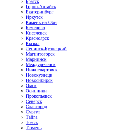
Братск
Горно-Алтайск
Екатеринбург
Иркутск
Камень-на-Оби
Кемерово
Киселевск
Красноярск
Кызыл
Ленинск-Кузнецкий
Магнитогорск
Мариинск
Междуреченск
Нижневартовск
Новокузнецк
Новосибирск
Омск
Осинники
Прокопьевск
Северск
Славгород
Сургут
Тайга
Томск
Тюмень