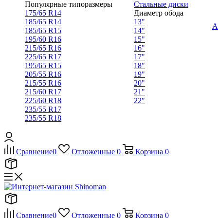
Популярные типоразмеры
Стальные диски
175/65 R14
Диаметр обода
185/65 R14
13"
А
185/65 R15
14"
195/60 R16
15"
215/65 R16
16"
225/65 R17
17"
195/65 R15
18"
205/55 R16
19"
215/55 R16
20"
215/60 R17
21"
225/60 R18
22"
235/55 R17
235/55 R18
Сравнение
0
Отложенные
0
Корзина
0
Сравнение
0
Отложенные
0
Корзина
0