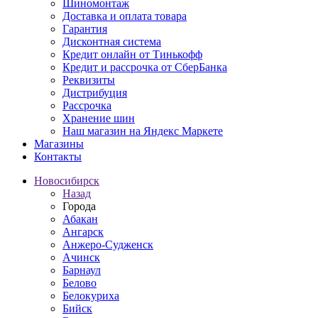
Шиномонтаж
Доставка и оплата товара
Гарантия
Дисконтная система
Кредит онлайн от Тинькофф
Кредит и рассрочка от СберБанка
Реквизиты
Дистрибуция
Рассрочка
Хранение шин
Наш магазин на Яндекс Маркете
Магазины
Контакты
Новосибирск
Назад
Города
Абакан
Ангарск
Анжеро-Судженск
Ачинск
Барнаул
Белово
Белокуриха
Бийск