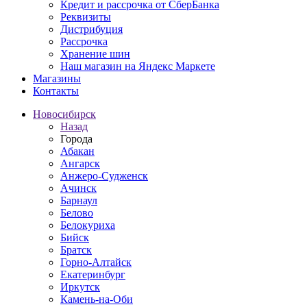
Кредит и рассрочка от СберБанка
Реквизиты
Дистрибуция
Рассрочка
Хранение шин
Наш магазин на Яндекс Маркете
Магазины
Контакты
Новосибирск
Назад
Города
Абакан
Ангарск
Анжеро-Судженск
Ачинск
Барнаул
Белово
Белокуриха
Бийск
Братск
Горно-Алтайск
Екатеринбург
Иркутск
Камень-на-Оби