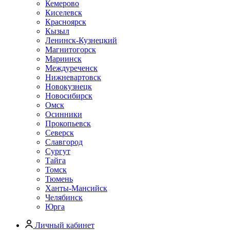
Кемерово
Киселевск
Красноярск
Кызыл
Ленинск-Кузнецкий
Магнитогорск
Мариинск
Междуреченск
Нижневартовск
Новокузнецк
Новосибирск
Омск
Осинники
Прокопьевск
Северск
Славгород
Сургут
Тайга
Томск
Тюмень
Ханты-Мансийск
Челябинск
Юрга
Личный кабинет