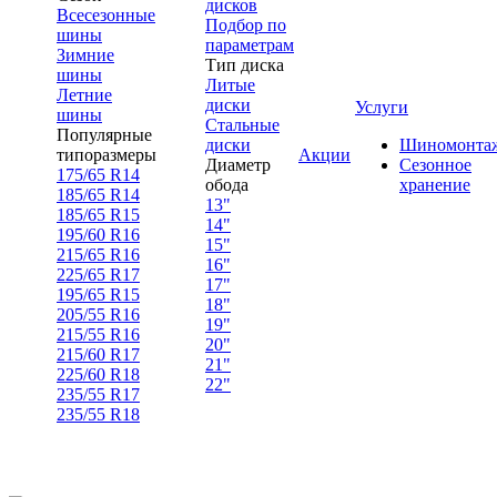
дисков
Всесезонные
Подбор по
шины
параметрам
Зимние
Тип диска
шины
Литые
Летние
диски
Услуги
шины
Стальные
Популярные
диски
Шиномонта
типоразмеры
Акции
Диаметр
Сезонное
175/65 R14
обода
хранение
185/65 R14
13"
185/65 R15
14"
195/60 R16
15"
215/65 R16
16"
225/65 R17
17"
195/65 R15
18"
205/55 R16
19"
215/55 R16
20"
215/60 R17
21"
225/60 R18
22"
235/55 R17
235/55 R18