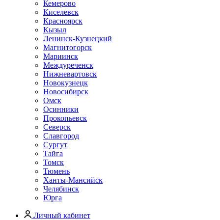
Кемерово
Киселевск
Красноярск
Кызыл
Ленинск-Кузнецкий
Магнитогорск
Мариинск
Междуреченск
Нижневартовск
Новокузнецк
Новосибирск
Омск
Осинники
Прокопьевск
Северск
Славгород
Сургут
Тайга
Томск
Тюмень
Ханты-Мансийск
Челябинск
Юрга
Личный кабинет