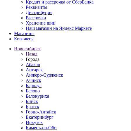
Кредит и рассрочка от СберБанка
Реквизиты
Дистрибуция
Рассрочка
Хранение шин
Наш магазин на Яндекс Маркете
Магазины
Контакты
Новосибирск
Назад
Города
Абакан
Ангарск
Анжеро-Судженск
Ачинск
Барнаул
Белово
Белокуриха
Бийск
Братск
Горно-Алтайск
Екатеринбург
Иркутск
Камень-на-Оби