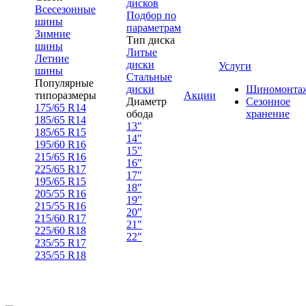
дисков
Всесезонные
Подбор по
шины
параметрам
Зимние
Тип диска
шины
Литые
Летние
диски
Услуги
шины
Стальные
Популярные
диски
Шиномонта
типоразмеры
Акции
Диаметр
Сезонное
175/65 R14
обода
хранение
185/65 R14
13"
185/65 R15
14"
195/60 R16
15"
215/65 R16
16"
225/65 R17
17"
195/65 R15
18"
205/55 R16
19"
215/55 R16
20"
215/60 R17
21"
225/60 R18
22"
235/55 R17
235/55 R18