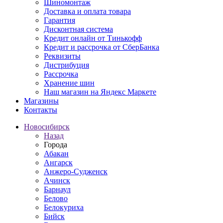
Шиномонтаж
Доставка и оплата товара
Гарантия
Дисконтная система
Кредит онлайн от Тинькофф
Кредит и рассрочка от СберБанка
Реквизиты
Дистрибуция
Рассрочка
Хранение шин
Наш магазин на Яндекс Маркете
Магазины
Контакты
Новосибирск
Назад
Города
Абакан
Ангарск
Анжеро-Судженск
Ачинск
Барнаул
Белово
Белокуриха
Бийск