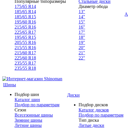
Популярные типоразмеры
Стальные диски
175/65 R14
Диаметр обода
185/65 R14
13"
А
185/65 R15
14"
195/60 R16
15"
215/65 R16
16"
225/65 R17
17"
195/65 R15
18"
205/55 R16
19"
215/55 R16
20"
215/60 R17
21"
225/60 R18
22"
235/55 R17
235/55 R18
Шины
Подбор шин
Диски
Каталог шин
Подбор по параметрам
Подбор дисков
Сезон
Каталог дисков
Всесезонные шины
Подбор по параметрам
Зимние шины
Тип диска
Летние шины
Литые диски