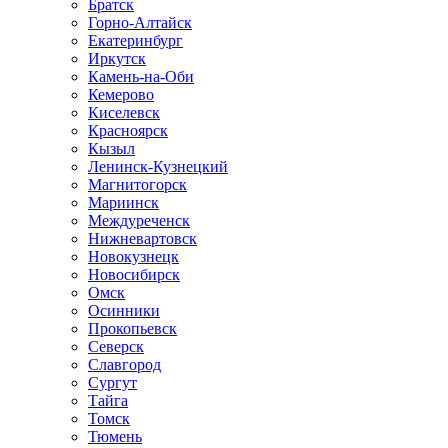
Братск
Горно-Алтайск
Екатеринбург
Иркутск
Камень-на-Оби
Кемерово
Киселевск
Красноярск
Кызыл
Ленинск-Кузнецкий
Магнитогорск
Мариинск
Междуреченск
Нижневартовск
Новокузнецк
Новосибирск
Омск
Осинники
Прокопьевск
Северск
Славгород
Сургут
Тайга
Томск
Тюмень