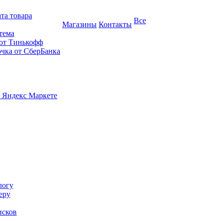
та товара
Все
Магазины
Контакты
тема
 от Тинькофф
очка от СберБанка
 Яндекс Маркете
логу
еру
исков