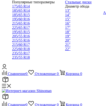
Популярные типоразмеры
Стальные диски
175/65 R14
Диаметр обода
185/65 R14
13"
А
185/65 R15
14"
195/60 R16
15"
215/65 R16
16"
225/65 R17
17"
195/65 R15
18"
205/55 R16
19"
215/55 R16
20"
215/60 R17
21"
225/60 R18
22"
235/55 R17
235/55 R18
Сравнение
0
Отложенные
0
Корзина
0
Сравнение
0
Отложенные
0
Корзина
0