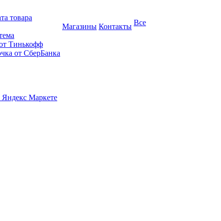
та товара
Все
Магазины
Контакты
тема
 от Тинькофф
очка от СберБанка
 Яндекс Маркете