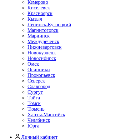
Кемерово
Киселевск
Красноярск
Кызыл
Ленинск-Кузнецкий
Магнитогорск
Мариинск
Междуреченск
Нижневартовск
Новокузнецк
Новосибирск
Омск
Осинники
Прокопьевск
Северск
Славгород
Сургут
Тайга
Томск
Тюмень
Ханты-Мансийск
Челябинск
Юрга
Личный кабинет