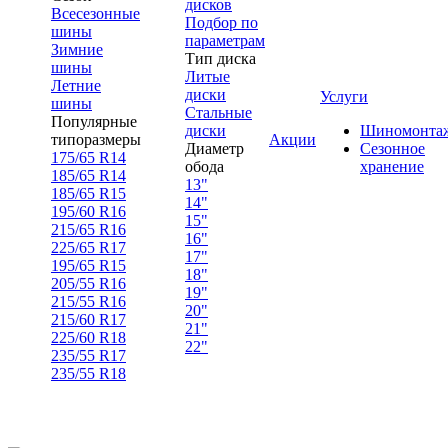
дисков
Всесезонные
Подбор по
шины
параметрам
Зимние
Тип диска
шины
Литые
Летние
диски
Услуги
шины
Стальные
Популярные
диски
Шиномонта
типоразмеры
Акции
Диаметр
Сезонное
175/65 R14
обода
хранение
185/65 R14
13"
185/65 R15
14"
195/60 R16
15"
215/65 R16
16"
225/65 R17
17"
195/65 R15
18"
205/55 R16
19"
215/55 R16
20"
215/60 R17
21"
225/60 R18
22"
235/55 R17
235/55 R18