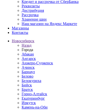
Кредит и рассрочка от СберБанка
Реквизиты
Дистрибуция
Рассрочка
Хранение шин
Наш магазин на Яндекс Маркете
Магазины
Контакты
Новосибирск
Назад
Города
Абакан
Ангарск
Анжеро-Судженск
Ачинск
Барнаул
Белово
Белокуриха
Бийск
Братск
Горно-Алтайск
Екатеринбург
Иркутск
Камень-на-Оби