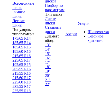
дисков
Всесезонные
Подбор по
шины
параметрам
Зимние
Тип диска
шины
Литые
Летние
диски
Услуги
шины
Стальные
Популярные
диски
Шиномонта
типоразмеры
Акции
Диаметр
Сезонное
175/65 R14
обода
хранение
185/65 R14
13"
185/65 R15
14"
195/60 R16
15"
215/65 R16
16"
225/65 R17
17"
195/65 R15
18"
205/55 R16
19"
215/55 R16
20"
215/60 R17
21"
225/60 R18
22"
235/55 R17
235/55 R18