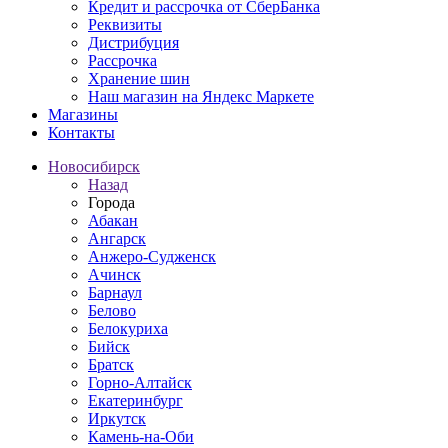
Кредит и рассрочка от СберБанка
Реквизиты
Дистрибуция
Рассрочка
Хранение шин
Наш магазин на Яндекс Маркете
Магазины
Контакты
Новосибирск
Назад
Города
Абакан
Ангарск
Анжеро-Судженск
Ачинск
Барнаул
Белово
Белокуриха
Бийск
Братск
Горно-Алтайск
Екатеринбург
Иркутск
Камень-на-Оби