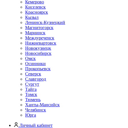
Кемерово
Киселевск
Красноярск
Кызыл
Ленинск-Кузнецкий
Магнитогорск
Мариинск
Междуреченск
Нижневартовск
Новокузнецк
Новосибирск
Омск
Осинники
Прокопьевск
Северск
Славгород
Сургут
Тайга
Томск
Тюмень
Ханты-Мансийск
Челябинск
Юрга
Личный кабинет