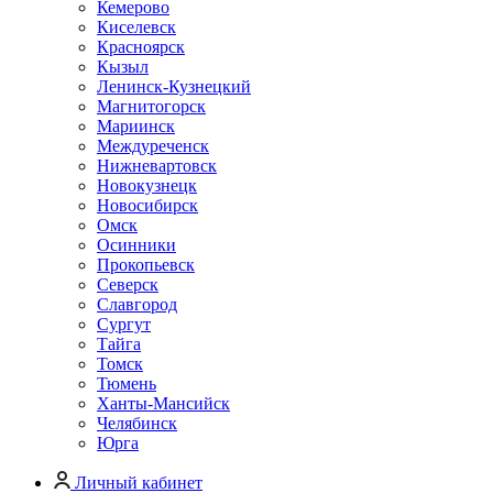
Кемерово
Киселевск
Красноярск
Кызыл
Ленинск-Кузнецкий
Магнитогорск
Мариинск
Междуреченск
Нижневартовск
Новокузнецк
Новосибирск
Омск
Осинники
Прокопьевск
Северск
Славгород
Сургут
Тайга
Томск
Тюмень
Ханты-Мансийск
Челябинск
Юрга
Личный кабинет