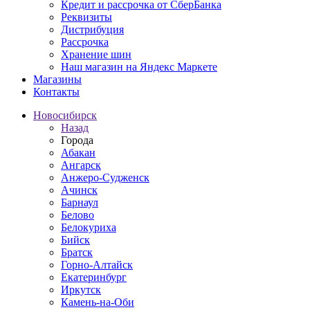
Кредит и рассрочка от СберБанка
Реквизиты
Дистрибуция
Рассрочка
Хранение шин
Наш магазин на Яндекс Маркете
Магазины
Контакты
Новосибирск
Назад
Города
Абакан
Ангарск
Анжеро-Судженск
Ачинск
Барнаул
Белово
Белокуриха
Бийск
Братск
Горно-Алтайск
Екатеринбург
Иркутск
Камень-на-Оби