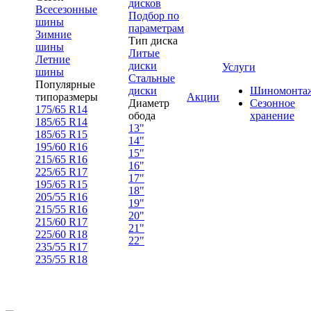
дисков
Всесезонные
Подбор по
шины
параметрам
Зимние
Тип диска
шины
Литые
Летние
диски
Услуги
шины
Стальные
Популярные
диски
Шиномонта
типоразмеры
Акции
Диаметр
Сезонное
175/65 R14
обода
хранение
185/65 R14
13"
185/65 R15
14"
195/60 R16
15"
215/65 R16
16"
225/65 R17
17"
195/65 R15
18"
205/55 R16
19"
215/55 R16
20"
215/60 R17
21"
225/60 R18
22"
235/55 R17
235/55 R18