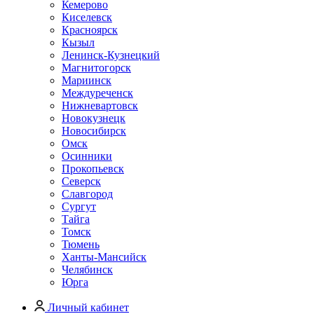
Кемерово
Киселевск
Красноярск
Кызыл
Ленинск-Кузнецкий
Магнитогорск
Мариинск
Междуреченск
Нижневартовск
Новокузнецк
Новосибирск
Омск
Осинники
Прокопьевск
Северск
Славгород
Сургут
Тайга
Томск
Тюмень
Ханты-Мансийск
Челябинск
Юрга
Личный кабинет