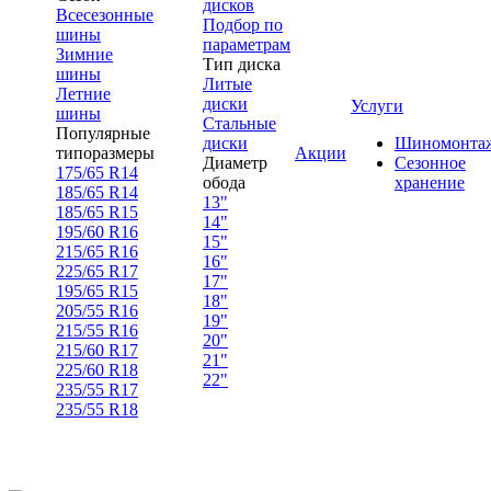
дисков
Всесезонные
Подбор по
шины
параметрам
Зимние
Тип диска
шины
Литые
Летние
диски
Услуги
шины
Стальные
Популярные
диски
Шиномонта
типоразмеры
Акции
Диаметр
Сезонное
175/65 R14
обода
хранение
185/65 R14
13"
185/65 R15
14"
195/60 R16
15"
215/65 R16
16"
225/65 R17
17"
195/65 R15
18"
205/55 R16
19"
215/55 R16
20"
215/60 R17
21"
225/60 R18
22"
235/55 R17
235/55 R18