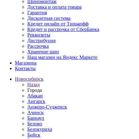
Шиномонтаж
Доставка и оплата товара
Гарантия
Дисконтная система
Кредит онлайн от Тинькофф
Кредит и рассрочка от СберБанка
Реквизиты
Дистрибуция
Рассрочка
Хранение шин
Наш магазин на Яндекс Маркете
Магазины
Контакты
Новосибирск
Назад
Города
Абакан
Ангарск
Анжеро-Судженск
Ачинск
Барнаул
Белово
Белокуриха
Бийск