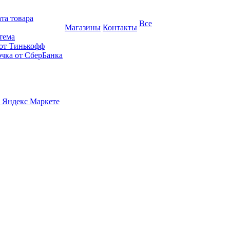
та товара
Все
Магазины
Контакты
тема
 от Тинькофф
очка от СберБанка
 Яндекс Маркете