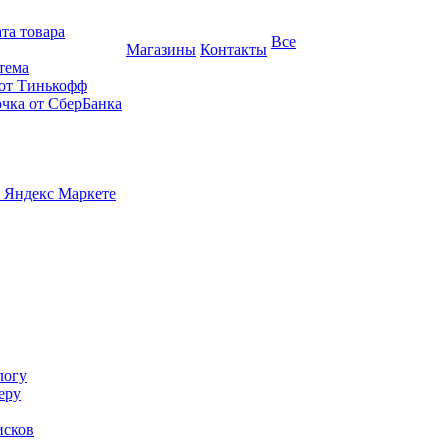
та товара
Все
Магазины
Контакты
тема
 от Тинькофф
очка от СберБанка
 Яндекс Маркете
логу
еру
исков