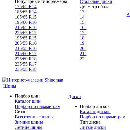
Популярные типоразмеры
Стальные диски
175/65 R14
Диаметр обода
185/65 R14
13"
А
185/65 R15
14"
195/60 R16
15"
215/65 R16
16"
225/65 R17
17"
195/65 R15
18"
205/55 R16
19"
215/55 R16
20"
215/60 R17
21"
225/60 R18
22"
235/55 R17
235/55 R18
Шины
Подбор шин
Диски
Каталог шин
Подбор по параметрам
Подбор дисков
Сезон
Каталог дисков
Всесезонные шины
Подбор по параметрам
Зимние шины
Тип диска
Летние шины
Литые диски