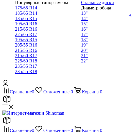
Популярные типоразмеры
Стальные диски
175/65 R14
Диаметр обода
185/65 R14
13"
А
185/65 R15
14"
195/60 R16
15"
215/65 R16
16"
225/65 R17
17"
195/65 R15
18"
205/55 R16
19"
215/55 R16
20"
215/60 R17
21"
225/60 R18
22"
235/55 R17
235/55 R18
Сравнение
0
Отложенные
0
Корзина
0
Сравнение
0
Отложенные
0
Корзина
0