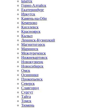
Братск
Горно-Алтайск
Екатеринбург
Иркутск
Камень-на-Оби
Кемерово
Киселевск
Красноярск
Кызыл
Ленинск-Кузнецкий
Магнитогорск
Мариинск
Междуреченск
Нижневартовск
Новокузнецк
Новосибирск
Омск
Осинники
Прокопьевск
Северск
Славгород
Сургут
Тайга
Томск
Тюмень