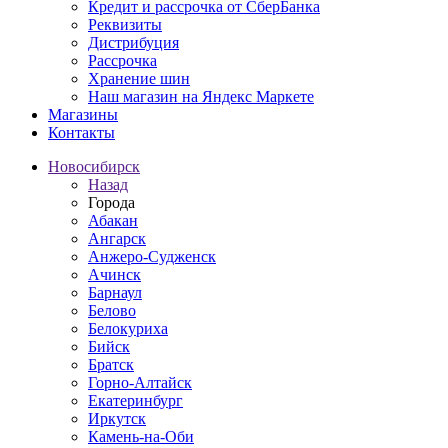
Кредит и рассрочка от СберБанка
Реквизиты
Дистрибуция
Рассрочка
Хранение шин
Наш магазин на Яндекс Маркете
Магазины
Контакты
Новосибирск
Назад
Города
Абакан
Ангарск
Анжеро-Судженск
Ачинск
Барнаул
Белово
Белокуриха
Бийск
Братск
Горно-Алтайск
Екатеринбург
Иркутск
Камень-на-Оби