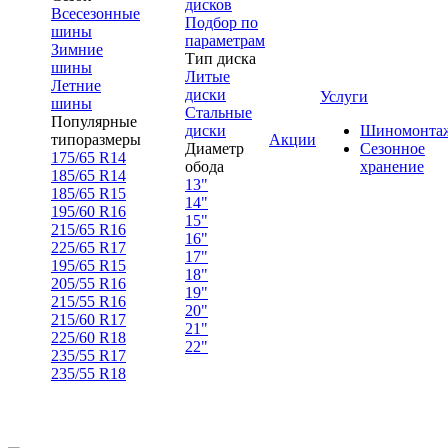
дисков
Всесезонные
Подбор по
шины
параметрам
Зимние
Тип диска
шины
Литые
Летние
диски
Услуги
шины
Стальные
Популярные
диски
Шиномонта
типоразмеры
Акции
Диаметр
Сезонное
175/65 R14
обода
хранение
185/65 R14
13"
185/65 R15
14"
195/60 R16
15"
215/65 R16
16"
225/65 R17
17"
195/65 R15
18"
205/55 R16
19"
215/55 R16
20"
215/60 R17
21"
225/60 R18
22"
235/55 R17
235/55 R18