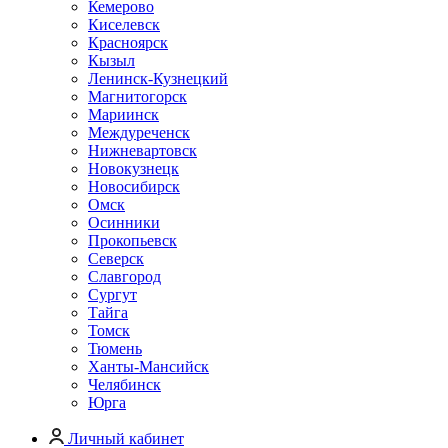
Кемерово
Киселевск
Красноярск
Кызыл
Ленинск-Кузнецкий
Магнитогорск
Мариинск
Междуреченск
Нижневартовск
Новокузнецк
Новосибирск
Омск
Осинники
Прокопьевск
Северск
Славгород
Сургут
Тайга
Томск
Тюмень
Ханты-Мансийск
Челябинск
Юрга
Личный кабинет