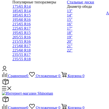
Популярные типоразмеры
Стальные диски
175/65 R14
Диаметр обода
185/65 R14
13"
А
185/65 R15
14"
195/60 R16
15"
215/65 R16
16"
225/65 R17
17"
195/65 R15
18"
205/55 R16
19"
215/55 R16
20"
215/60 R17
21"
225/60 R18
22"
235/55 R17
235/55 R18
Сравнение
0
Отложенные
0
Корзина
0
Сравнение
0
Отложенные
0
Корзина
0