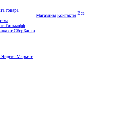
та товара
Все
Магазины
Контакты
тема
 от Тинькофф
очка от СберБанка
 Яндекс Маркете