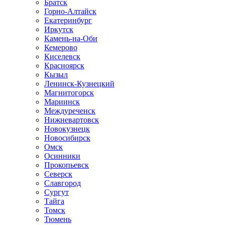
Братск
Горно-Алтайск
Екатеринбург
Иркутск
Камень-на-Оби
Кемерово
Киселевск
Красноярск
Кызыл
Ленинск-Кузнецкий
Магнитогорск
Мариинск
Междуреченск
Нижневартовск
Новокузнецк
Новосибирск
Омск
Осинники
Прокопьевск
Северск
Славгород
Сургут
Тайга
Томск
Тюмень