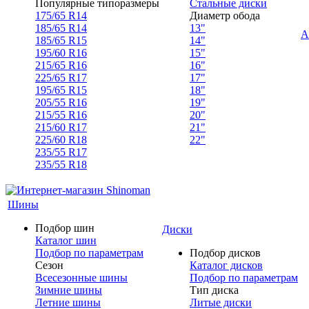
Популярные типоразмеры
Стальные диски
175/65 R14
Диаметр обода
185/65 R14
13"
А
185/65 R15
14"
195/60 R16
15"
215/65 R16
16"
225/65 R17
17"
195/65 R15
18"
205/55 R16
19"
215/55 R16
20"
215/60 R17
21"
225/60 R18
22"
235/55 R17
235/55 R18
Шины
Подбор шин
Диски
Каталог шин
Подбор по параметрам
Подбор дисков
Сезон
Каталог дисков
Всесезонные шины
Подбор по параметрам
Зимние шины
Тип диска
Летние шины
Литые диски