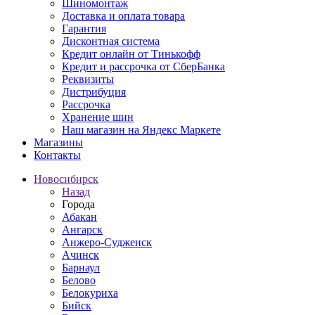
Шиномонтаж
Доставка и оплата товара
Гарантия
Дисконтная система
Кредит онлайн от Тинькофф
Кредит и рассрочка от СберБанка
Реквизиты
Дистрибуция
Рассрочка
Хранение шин
Наш магазин на Яндекс Маркете
Магазины
Контакты
Новосибирск
Назад
Города
Абакан
Ангарск
Анжеро-Судженск
Ачинск
Барнаул
Белово
Белокуриха
Бийск