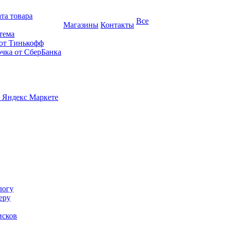
та товара
Все
Магазины
Контакты
тема
 от Тинькофф
очка от СберБанка
 Яндекс Маркете
логу
еру
исков