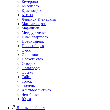
Кемерово
Киселевск
Красноярск
Кызыл
Ленинск-Кузнецкий
Магнитогорск
Мариинск
Междуреченск
Нижневартовск
Новокузнецк
Новосибирск
Омск
Осинники
Прокопьевск
Северск
Славгород
Сургут
Тайга
Томск
Тюмень
Ханты-Мансийск
Челябинск
Юрга
Личный кабинет