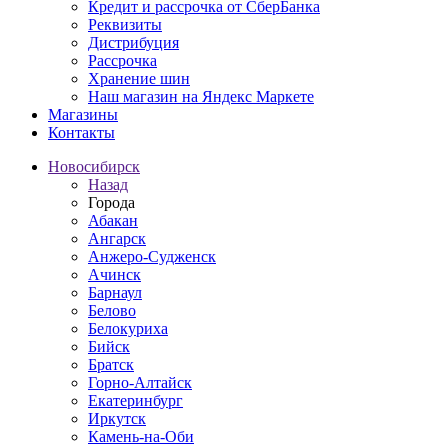
Кредит и рассрочка от СберБанка
Реквизиты
Дистрибуция
Рассрочка
Хранение шин
Наш магазин на Яндекс Маркете
Магазины
Контакты
Новосибирск
Назад
Города
Абакан
Ангарск
Анжеро-Судженск
Ачинск
Барнаул
Белово
Белокуриха
Бийск
Братск
Горно-Алтайск
Екатеринбург
Иркутск
Камень-на-Оби