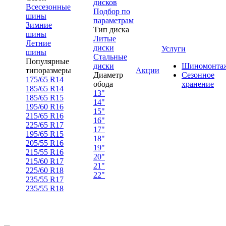
дисков
Всесезонные
Подбор по
шины
параметрам
Зимние
Тип диска
шины
Литые
Летние
диски
Услуги
шины
Стальные
Популярные
диски
Шиномонта
типоразмеры
Акции
Диаметр
Сезонное
175/65 R14
обода
хранение
185/65 R14
13"
185/65 R15
14"
195/60 R16
15"
215/65 R16
16"
225/65 R17
17"
195/65 R15
18"
205/55 R16
19"
215/55 R16
20"
215/60 R17
21"
225/60 R18
22"
235/55 R17
235/55 R18