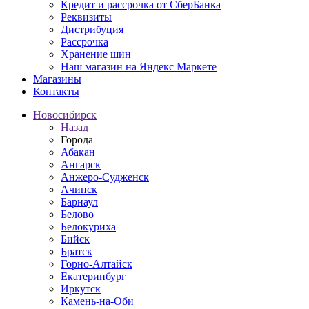
Кредит и рассрочка от СберБанка
Реквизиты
Дистрибуция
Рассрочка
Хранение шин
Наш магазин на Яндекс Маркете
Магазины
Контакты
Новосибирск
Назад
Города
Абакан
Ангарск
Анжеро-Судженск
Ачинск
Барнаул
Белово
Белокуриха
Бийск
Братск
Горно-Алтайск
Екатеринбург
Иркутск
Камень-на-Оби