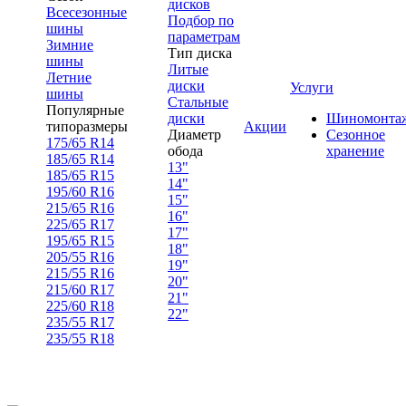
дисков
Всесезонные
Подбор по
шины
параметрам
Зимние
Тип диска
шины
Литые
Летние
диски
Услуги
шины
Стальные
Популярные
диски
Шиномонта
типоразмеры
Акции
Диаметр
Сезонное
175/65 R14
обода
хранение
185/65 R14
13"
185/65 R15
14"
195/60 R16
15"
215/65 R16
16"
225/65 R17
17"
195/65 R15
18"
205/55 R16
19"
215/55 R16
20"
215/60 R17
21"
225/60 R18
22"
235/55 R17
235/55 R18