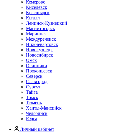
Кемерово
Киселевск
Красноярск
Кызыл
Ленинск-Кузнецкий
Магнитогорск
Мариинск
Междуреченск
Нижневартовск
Новокузнецк
Новосибирск
Омск
Осинники
Прокопьевск
Северск
Славгород
Сургут
Тайга
Томск
Тюмень
Ханты-Мансийск
Челябинск
Юрга
Личный кабинет