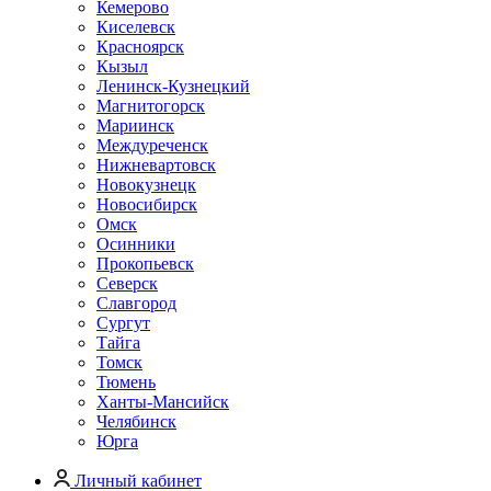
Кемерово
Киселевск
Красноярск
Кызыл
Ленинск-Кузнецкий
Магнитогорск
Мариинск
Междуреченск
Нижневартовск
Новокузнецк
Новосибирск
Омск
Осинники
Прокопьевск
Северск
Славгород
Сургут
Тайга
Томск
Тюмень
Ханты-Мансийск
Челябинск
Юрга
Личный кабинет