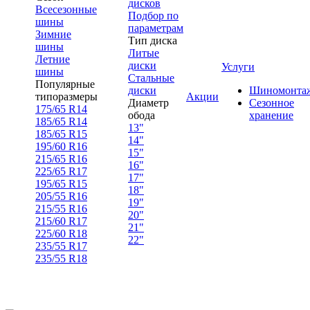
дисков
Всесезонные
Подбор по
шины
параметрам
Зимние
Тип диска
шины
Литые
Летние
диски
Услуги
шины
Стальные
Популярные
диски
Шиномонта
типоразмеры
Акции
Диаметр
Сезонное
175/65 R14
обода
хранение
185/65 R14
13"
185/65 R15
14"
195/60 R16
15"
215/65 R16
16"
225/65 R17
17"
195/65 R15
18"
205/55 R16
19"
215/55 R16
20"
215/60 R17
21"
225/60 R18
22"
235/55 R17
235/55 R18