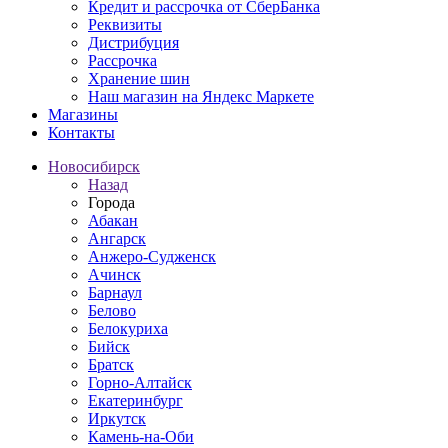
Кредит и рассрочка от СберБанка
Реквизиты
Дистрибуция
Рассрочка
Хранение шин
Наш магазин на Яндекс Маркете
Магазины
Контакты
Новосибирск
Назад
Города
Абакан
Ангарск
Анжеро-Судженск
Ачинск
Барнаул
Белово
Белокуриха
Бийск
Братск
Горно-Алтайск
Екатеринбург
Иркутск
Камень-на-Оби