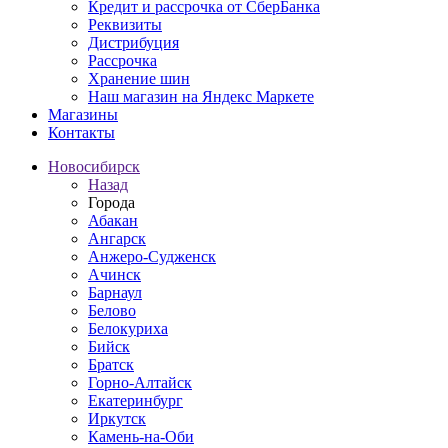
Кредит и рассрочка от СберБанка
Реквизиты
Дистрибуция
Рассрочка
Хранение шин
Наш магазин на Яндекс Маркете
Магазины
Контакты
Новосибирск
Назад
Города
Абакан
Ангарск
Анжеро-Судженск
Ачинск
Барнаул
Белово
Белокуриха
Бийск
Братск
Горно-Алтайск
Екатеринбург
Иркутск
Камень-на-Оби