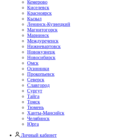
Кемерово
Киселевск
Красноярск
Кызыл
Ленинск-Кузнецкий
Магнитогорск
Мариинск
Междуреченск
Нижневартовск
Новокузнецк
Новосибирск
Омск
Осинники
Прокопьевск
Северск
Славгород
Сургут
Тайга
Томск
Тюмень
Ханты-Мансийск
Челябинск
Юрга
Личный кабинет