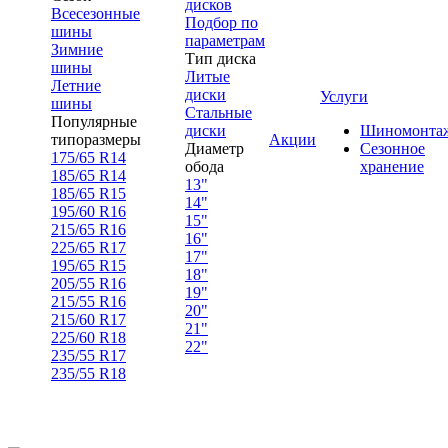
дисков
Всесезонные
Подбор по
шины
параметрам
Зимние
Тип диска
шины
Литые
Летние
диски
Услуги
шины
Стальные
Популярные
диски
Шиномонта
типоразмеры
Акции
Диаметр
Сезонное
175/65 R14
обода
хранение
185/65 R14
13"
185/65 R15
14"
195/60 R16
15"
215/65 R16
16"
225/65 R17
17"
195/65 R15
18"
205/55 R16
19"
215/55 R16
20"
215/60 R17
21"
225/60 R18
22"
235/55 R17
235/55 R18