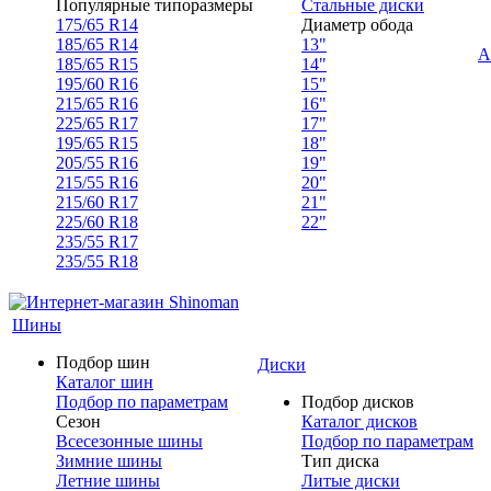
Популярные типоразмеры
Стальные диски
175/65 R14
Диаметр обода
185/65 R14
13"
А
185/65 R15
14"
195/60 R16
15"
215/65 R16
16"
225/65 R17
17"
195/65 R15
18"
205/55 R16
19"
215/55 R16
20"
215/60 R17
21"
225/60 R18
22"
235/55 R17
235/55 R18
Шины
Подбор шин
Диски
Каталог шин
Подбор по параметрам
Подбор дисков
Сезон
Каталог дисков
Всесезонные шины
Подбор по параметрам
Зимние шины
Тип диска
Летние шины
Литые диски