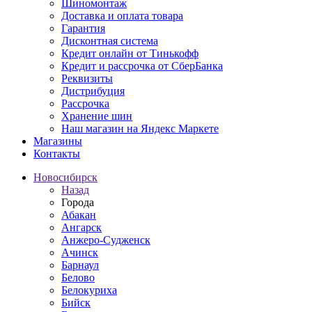
Шиномонтаж
Доставка и оплата товара
Гарантия
Дисконтная система
Кредит онлайн от Тинькофф
Кредит и рассрочка от СберБанка
Реквизиты
Дистрибуция
Рассрочка
Хранение шин
Наш магазин на Яндекс Маркете
Магазины
Контакты
Новосибирск
Назад
Города
Абакан
Ангарск
Анжеро-Судженск
Ачинск
Барнаул
Белово
Белокуриха
Бийск