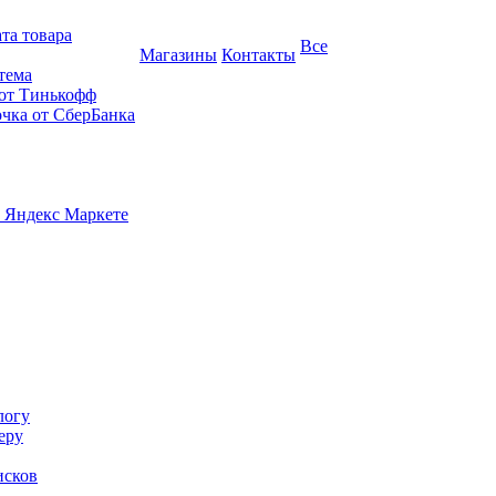
та товара
Все
Магазины
Контакты
тема
 от Тинькофф
очка от СберБанка
 Яндекс Маркете
логу
еру
исков