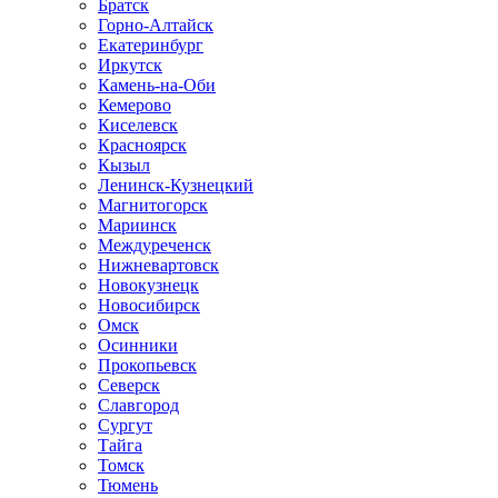
Братск
Горно-Алтайск
Екатеринбург
Иркутск
Камень-на-Оби
Кемерово
Киселевск
Красноярск
Кызыл
Ленинск-Кузнецкий
Магнитогорск
Мариинск
Междуреченск
Нижневартовск
Новокузнецк
Новосибирск
Омск
Осинники
Прокопьевск
Северск
Славгород
Сургут
Тайга
Томск
Тюмень