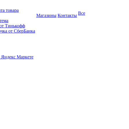
та товара
Все
Магазины
Контакты
тема
 от Тинькофф
очка от СберБанка
 Яндекс Маркете