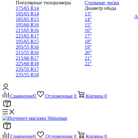
Популярные типоразмеры
Стальные диски
175/65 R14
Диаметр обода
185/65 R14
13"
А
185/65 R15
14"
195/60 R16
15"
215/65 R16
16"
225/65 R17
17"
195/65 R15
18"
205/55 R16
19"
215/55 R16
20"
215/60 R17
21"
225/60 R18
22"
235/55 R17
235/55 R18
Сравнение
0
Отложенные
0
Корзина
0
Сравнение
0
Отложенные
0
Корзина
0