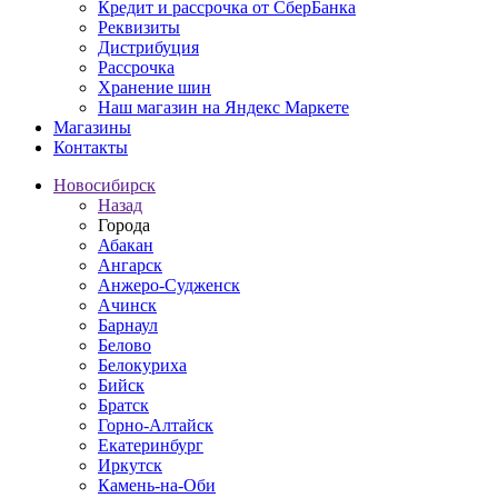
Кредит и рассрочка от СберБанка
Реквизиты
Дистрибуция
Рассрочка
Хранение шин
Наш магазин на Яндекс Маркете
Магазины
Контакты
Новосибирск
Назад
Города
Абакан
Ангарск
Анжеро-Судженск
Ачинск
Барнаул
Белово
Белокуриха
Бийск
Братск
Горно-Алтайск
Екатеринбург
Иркутск
Камень-на-Оби