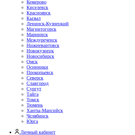
Кемерово
Киселевск
Красноярск
Кызыл
Ленинск-Кузнецкий
Магнитогорск
Мариинск
Междуреченск
Нижневартовск
Новокузнецк
Новосибирск
Омск
Осинники
Прокопьевск
Северск
Славгород
Сургут
Тайга
Томск
Тюмень
Ханты-Мансийск
Челябинск
Юрга
Личный кабинет