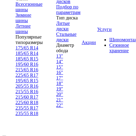
дисков
Всесезонные
Подбор по
шины
параметрам
Зимние
Тип диска
шины
Литые
Летние
диски
Услуги
шины
Стальные
Популярные
диски
Шиномонта
типоразмеры
Акции
Диаметр
Сезонное
175/65 R14
обода
хранение
185/65 R14
13"
185/65 R15
14"
195/60 R16
15"
215/65 R16
16"
225/65 R17
17"
195/65 R15
18"
205/55 R16
19"
215/55 R16
20"
215/60 R17
21"
225/60 R18
22"
235/55 R17
235/55 R18