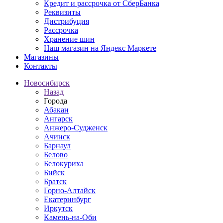
Кредит и рассрочка от СберБанка
Реквизиты
Дистрибуция
Рассрочка
Хранение шин
Наш магазин на Яндекс Маркете
Магазины
Контакты
Новосибирск
Назад
Города
Абакан
Ангарск
Анжеро-Судженск
Ачинск
Барнаул
Белово
Белокуриха
Бийск
Братск
Горно-Алтайск
Екатеринбург
Иркутск
Камень-на-Оби