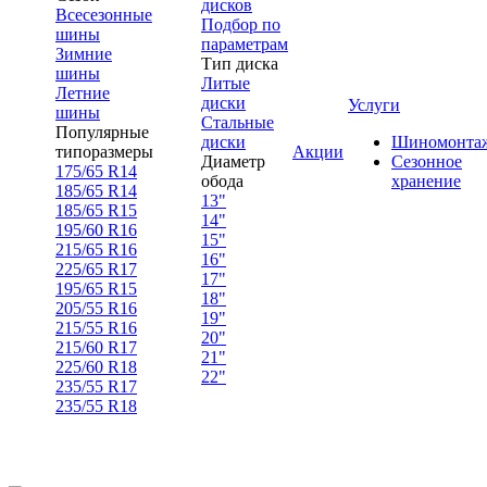
дисков
Всесезонные
Подбор по
шины
параметрам
Зимние
Тип диска
шины
Литые
Летние
диски
Услуги
шины
Стальные
Популярные
диски
Шиномонта
типоразмеры
Акции
Диаметр
Сезонное
175/65 R14
обода
хранение
185/65 R14
13"
185/65 R15
14"
195/60 R16
15"
215/65 R16
16"
225/65 R17
17"
195/65 R15
18"
205/55 R16
19"
215/55 R16
20"
215/60 R17
21"
225/60 R18
22"
235/55 R17
235/55 R18