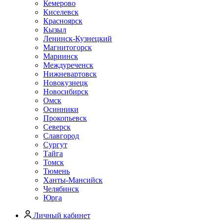
Кемерово
Киселевск
Красноярск
Кызыл
Ленинск-Кузнецкий
Магнитогорск
Мариинск
Междуреченск
Нижневартовск
Новокузнецк
Новосибирск
Омск
Осинники
Прокопьевск
Северск
Славгород
Сургут
Тайга
Томск
Тюмень
Ханты-Мансийск
Челябинск
Юрга
Личный кабинет