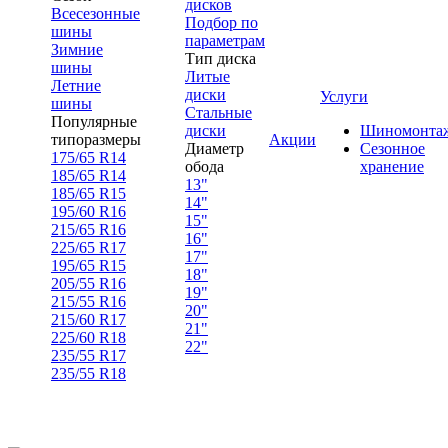
дисков
Всесезонные
Подбор по
шины
параметрам
Зимние
Тип диска
шины
Литые
Летние
диски
Услуги
шины
Стальные
Популярные
диски
Шиномонта
типоразмеры
Акции
Диаметр
Сезонное
175/65 R14
обода
хранение
185/65 R14
13"
185/65 R15
14"
195/60 R16
15"
215/65 R16
16"
225/65 R17
17"
195/65 R15
18"
205/55 R16
19"
215/55 R16
20"
215/60 R17
21"
225/60 R18
22"
235/55 R17
235/55 R18