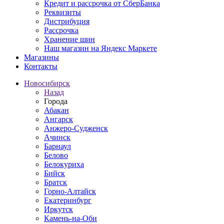
Кредит и рассрочка от СберБанка
Реквизиты
Дистрибуция
Рассрочка
Хранение шин
Наш магазин на Яндекс Маркете
Магазины
Контакты
Новосибирск
Назад
Города
Абакан
Ангарск
Анжеро-Судженск
Ачинск
Барнаул
Белово
Белокуриха
Бийск
Братск
Горно-Алтайск
Екатеринбург
Иркутск
Камень-на-Оби