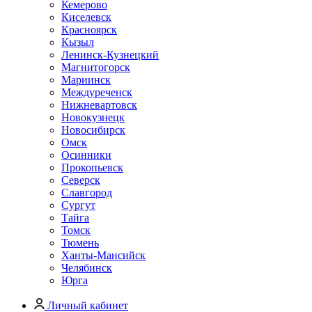
Кемерово
Киселевск
Красноярск
Кызыл
Ленинск-Кузнецкий
Магнитогорск
Мариинск
Междуреченск
Нижневартовск
Новокузнецк
Новосибирск
Омск
Осинники
Прокопьевск
Северск
Славгород
Сургут
Тайга
Томск
Тюмень
Ханты-Мансийск
Челябинск
Юрга
Личный кабинет