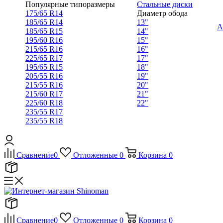
Популярные типоразмеры
Стальные диски
175/65 R14
Диаметр обода
185/65 R14
13"
А
185/65 R15
14"
195/60 R16
15"
215/65 R16
16"
225/65 R17
17"
195/65 R15
18"
205/55 R16
19"
215/55 R16
20"
215/60 R17
21"
225/60 R18
22"
235/55 R17
235/55 R18
Сравнение
0
Отложенные
0
Корзина
0
Сравнение
0
Отложенные
0
Корзина
0