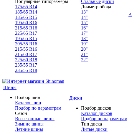
Популярные типоразмеры
Стальные диски
175/65 R14
Диаметр обода
185/65 R14
13"
А
185/65 R15
14"
195/60 R16
15"
215/65 R16
16"
225/65 R17
17"
195/65 R15
18"
205/55 R16
19"
215/55 R16
20"
215/60 R17
21"
225/60 R18
22"
235/55 R17
235/55 R18
Шины
Подбор шин
Диски
Каталог шин
Подбор по параметрам
Подбор дисков
Сезон
Каталог дисков
Всесезонные шины
Подбор по параметрам
Зимние шины
Тип диска
Летние шины
Литые диски