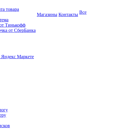
та товара
Все
Магазины
Контакты
тема
 от Тинькофф
очка от СберБанка
 Яндекс Маркете
логу
еру
исков