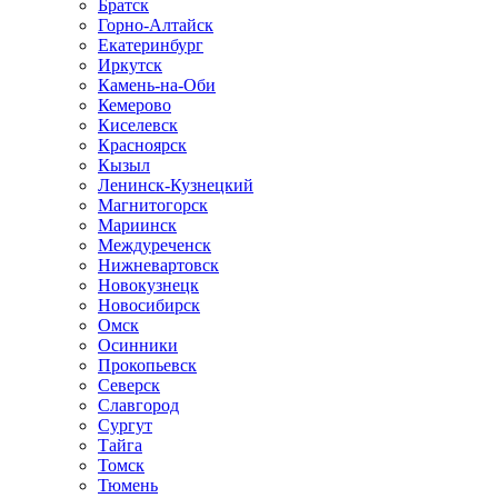
Братск
Горно-Алтайск
Екатеринбург
Иркутск
Камень-на-Оби
Кемерово
Киселевск
Красноярск
Кызыл
Ленинск-Кузнецкий
Магнитогорск
Мариинск
Междуреченск
Нижневартовск
Новокузнецк
Новосибирск
Омск
Осинники
Прокопьевск
Северск
Славгород
Сургут
Тайга
Томск
Тюмень