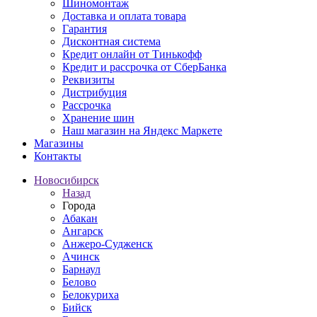
Шиномонтаж
Доставка и оплата товара
Гарантия
Дисконтная система
Кредит онлайн от Тинькофф
Кредит и рассрочка от СберБанка
Реквизиты
Дистрибуция
Рассрочка
Хранение шин
Наш магазин на Яндекс Маркете
Магазины
Контакты
Новосибирск
Назад
Города
Абакан
Ангарск
Анжеро-Судженск
Ачинск
Барнаул
Белово
Белокуриха
Бийск