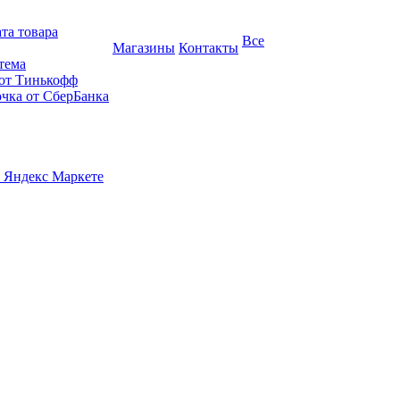
та товара
Все
Магазины
Контакты
тема
 от Тинькофф
очка от СберБанка
 Яндекс Маркете