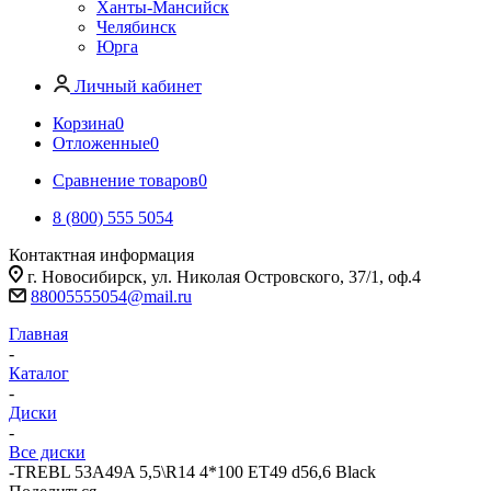
Ханты-Мансийск
Челябинск
Юрга
Личный кабинет
Корзина
0
Отложенные
0
Сравнение товаров
0
8 (800) 555 5054
Контактная информация
г. Новосибирск, ул. Николая Островского, 37/1, оф.4
88005555054@mail.ru
Главная
-
Каталог
-
Диски
-
Все диски
-
TREBL 53A49A 5,5\R14 4*100 ET49 d56,6 Black