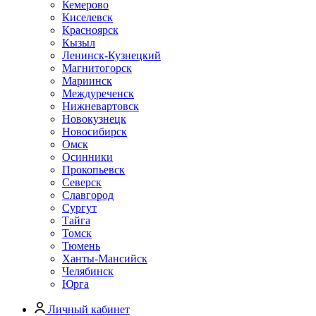
Кемерово
Киселевск
Красноярск
Кызыл
Ленинск-Кузнецкий
Магнитогорск
Мариинск
Междуреченск
Нижневартовск
Новокузнецк
Новосибирск
Омск
Осинники
Прокопьевск
Северск
Славгород
Сургут
Тайга
Томск
Тюмень
Ханты-Мансийск
Челябинск
Юрга
Личный кабинет