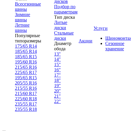
дисков
Всесезонные
Подбор по
шины
параметрам
Зимние
Тип диска
шины
Литые
Летние
диски
Услуги
шины
Стальные
Популярные
диски
Шиномонта
типоразмеры
Акции
Диаметр
Сезонное
175/65 R14
обода
хранение
185/65 R14
13"
185/65 R15
14"
195/60 R16
15"
215/65 R16
16"
225/65 R17
17"
195/65 R15
18"
205/55 R16
19"
215/55 R16
20"
215/60 R17
21"
225/60 R18
22"
235/55 R17
235/55 R18