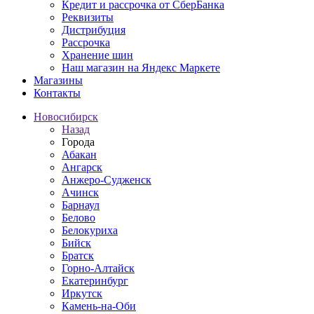
Кредит и рассрочка от СберБанка
Реквизиты
Дистрибуция
Рассрочка
Хранение шин
Наш магазин на Яндекс Маркете
Магазины
Контакты
Новосибирск
Назад
Города
Абакан
Ангарск
Анжеро-Судженск
Ачинск
Барнаул
Белово
Белокуриха
Бийск
Братск
Горно-Алтайск
Екатеринбург
Иркутск
Камень-на-Оби