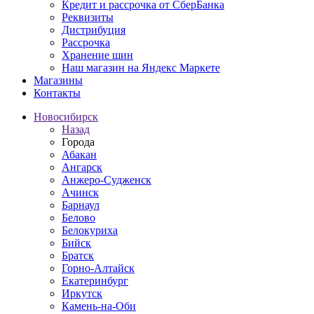
Кредит и рассрочка от СберБанка
Реквизиты
Дистрибуция
Рассрочка
Хранение шин
Наш магазин на Яндекс Маркете
Магазины
Контакты
Новосибирск
Назад
Города
Абакан
Ангарск
Анжеро-Судженск
Ачинск
Барнаул
Белово
Белокуриха
Бийск
Братск
Горно-Алтайск
Екатеринбург
Иркутск
Камень-на-Оби