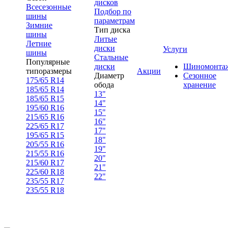
дисков
Всесезонные
Подбор по
шины
параметрам
Зимние
Тип диска
шины
Литые
Летние
диски
Услуги
шины
Стальные
Популярные
диски
Шиномонта
типоразмеры
Акции
Диаметр
Сезонное
175/65 R14
обода
хранение
185/65 R14
13"
185/65 R15
14"
195/60 R16
15"
215/65 R16
16"
225/65 R17
17"
195/65 R15
18"
205/55 R16
19"
215/55 R16
20"
215/60 R17
21"
225/60 R18
22"
235/55 R17
235/55 R18