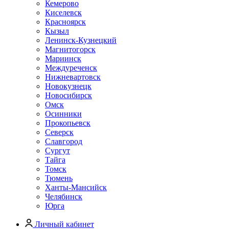
Кемерово
Киселевск
Красноярск
Кызыл
Ленинск-Кузнецкий
Магнитогорск
Мариинск
Междуреченск
Нижневартовск
Новокузнецк
Новосибирск
Омск
Осинники
Прокопьевск
Северск
Славгород
Сургут
Тайга
Томск
Тюмень
Ханты-Мансийск
Челябинск
Юрга
Личный кабинет