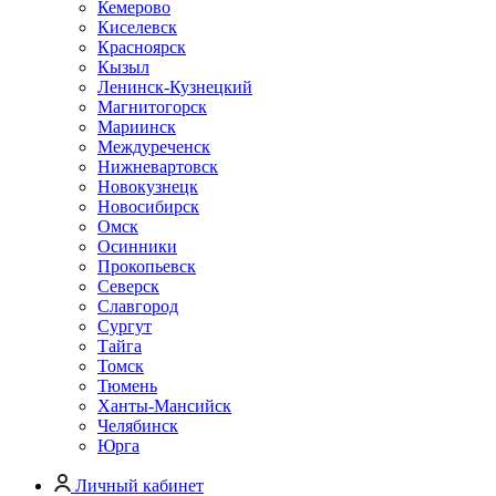
Кемерово
Киселевск
Красноярск
Кызыл
Ленинск-Кузнецкий
Магнитогорск
Мариинск
Междуреченск
Нижневартовск
Новокузнецк
Новосибирск
Омск
Осинники
Прокопьевск
Северск
Славгород
Сургут
Тайга
Томск
Тюмень
Ханты-Мансийск
Челябинск
Юрга
Личный кабинет