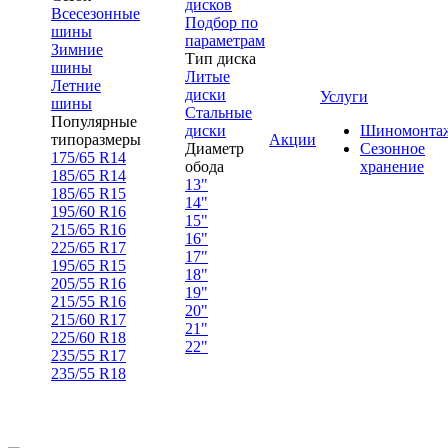
дисков
Всесезонные
Подбор по
шины
параметрам
Зимние
Тип диска
шины
Литые
Летние
диски
Услуги
шины
Стальные
Популярные
диски
Шиномонта
типоразмеры
Акции
Диаметр
Сезонное
175/65 R14
обода
хранение
185/65 R14
13"
185/65 R15
14"
195/60 R16
15"
215/65 R16
16"
225/65 R17
17"
195/65 R15
18"
205/55 R16
19"
215/55 R16
20"
215/60 R17
21"
225/60 R18
22"
235/55 R17
235/55 R18