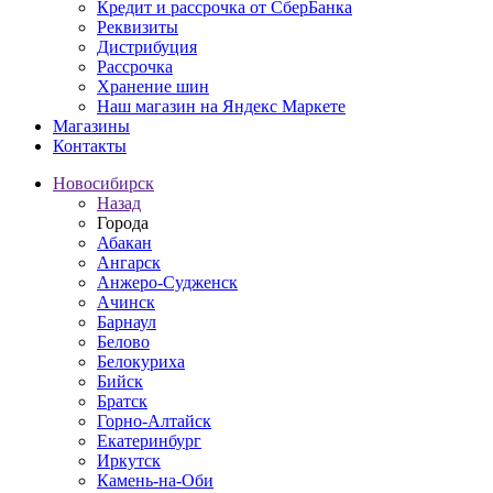
Кредит и рассрочка от СберБанка
Реквизиты
Дистрибуция
Рассрочка
Хранение шин
Наш магазин на Яндекс Маркете
Магазины
Контакты
Новосибирск
Назад
Города
Абакан
Ангарск
Анжеро-Судженск
Ачинск
Барнаул
Белово
Белокуриха
Бийск
Братск
Горно-Алтайск
Екатеринбург
Иркутск
Камень-на-Оби