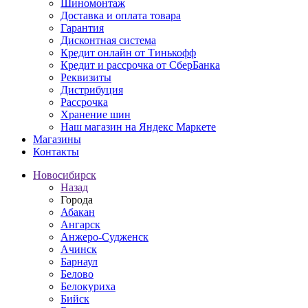
Шиномонтаж
Доставка и оплата товара
Гарантия
Дисконтная система
Кредит онлайн от Тинькофф
Кредит и рассрочка от СберБанка
Реквизиты
Дистрибуция
Рассрочка
Хранение шин
Наш магазин на Яндекс Маркете
Магазины
Контакты
Новосибирск
Назад
Города
Абакан
Ангарск
Анжеро-Судженск
Ачинск
Барнаул
Белово
Белокуриха
Бийск