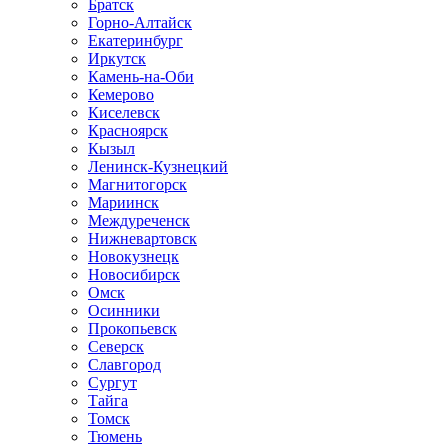
Братск
Горно-Алтайск
Екатеринбург
Иркутск
Камень-на-Оби
Кемерово
Киселевск
Красноярск
Кызыл
Ленинск-Кузнецкий
Магнитогорск
Мариинск
Междуреченск
Нижневартовск
Новокузнецк
Новосибирск
Омск
Осинники
Прокопьевск
Северск
Славгород
Сургут
Тайга
Томск
Тюмень