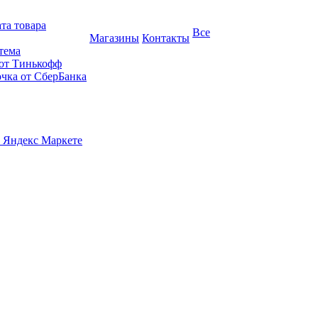
та товара
Все
Магазины
Контакты
тема
 от Тинькофф
очка от СберБанка
 Яндекс Маркете