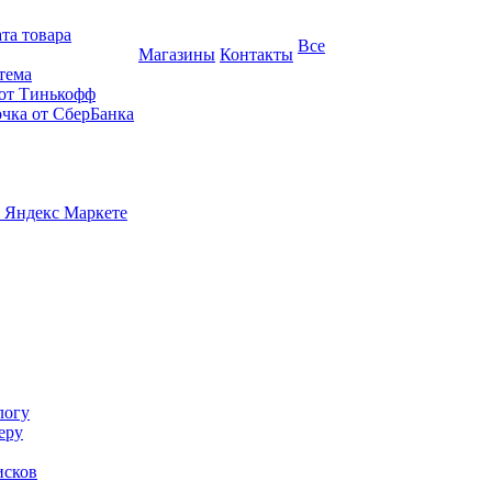
та товара
Все
Магазины
Контакты
тема
 от Тинькофф
очка от СберБанка
 Яндекс Маркете
логу
еру
исков