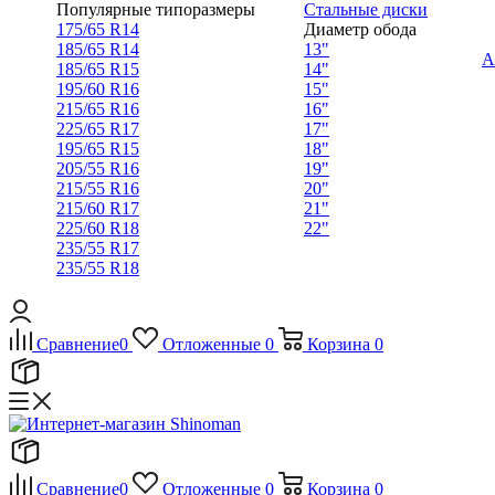
Популярные типоразмеры
Стальные диски
175/65 R14
Диаметр обода
185/65 R14
13"
А
185/65 R15
14"
195/60 R16
15"
215/65 R16
16"
225/65 R17
17"
195/65 R15
18"
205/55 R16
19"
215/55 R16
20"
215/60 R17
21"
225/60 R18
22"
235/55 R17
235/55 R18
Сравнение
0
Отложенные
0
Корзина
0
Сравнение
0
Отложенные
0
Корзина
0