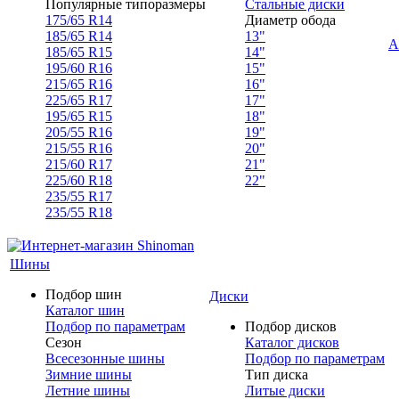
Популярные типоразмеры
Стальные диски
175/65 R14
Диаметр обода
185/65 R14
13"
А
185/65 R15
14"
195/60 R16
15"
215/65 R16
16"
225/65 R17
17"
195/65 R15
18"
205/55 R16
19"
215/55 R16
20"
215/60 R17
21"
225/60 R18
22"
235/55 R17
235/55 R18
Шины
Подбор шин
Диски
Каталог шин
Подбор по параметрам
Подбор дисков
Сезон
Каталог дисков
Всесезонные шины
Подбор по параметрам
Зимние шины
Тип диска
Летние шины
Литые диски