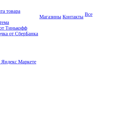
та товара
Все
Магазины
Контакты
тема
 от Тинькофф
очка от СберБанка
 Яндекс Маркете