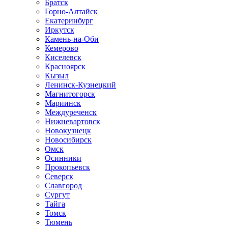
Братск
Горно-Алтайск
Екатеринбург
Иркутск
Камень-на-Оби
Кемерово
Киселевск
Красноярск
Кызыл
Ленинск-Кузнецкий
Магнитогорск
Мариинск
Междуреченск
Нижневартовск
Новокузнецк
Новосибирск
Омск
Осинники
Прокопьевск
Северск
Славгород
Сургут
Тайга
Томск
Тюмень