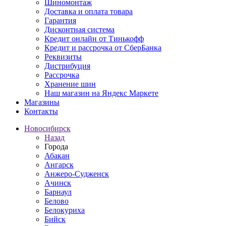
Шиномонтаж
Доставка и оплата товара
Гарантия
Дисконтная система
Кредит онлайн от Тинькофф
Кредит и рассрочка от СберБанка
Реквизиты
Дистрибуция
Рассрочка
Хранение шин
Наш магазин на Яндекс Маркете
Магазины
Контакты
Новосибирск
Назад
Города
Абакан
Ангарск
Анжеро-Судженск
Ачинск
Барнаул
Белово
Белокуриха
Бийск