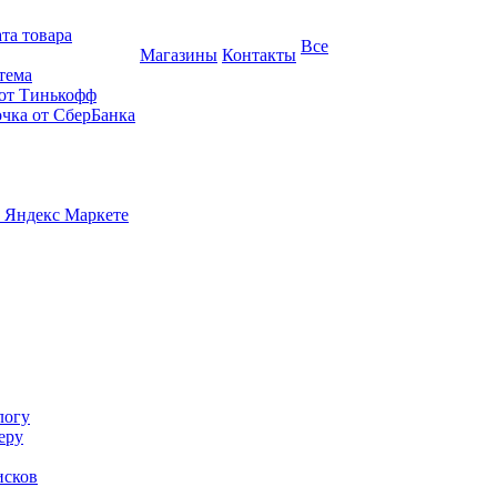
та товара
Все
Магазины
Контакты
тема
 от Тинькофф
очка от СберБанка
 Яндекс Маркете
логу
еру
исков