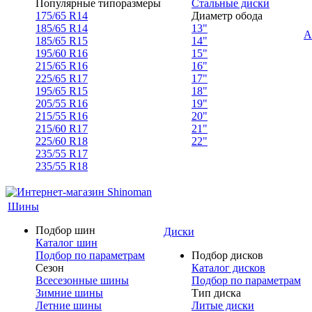
Популярные типоразмеры
Стальные диски
175/65 R14
Диаметр обода
185/65 R14
13"
А
185/65 R15
14"
195/60 R16
15"
215/65 R16
16"
225/65 R17
17"
195/65 R15
18"
205/55 R16
19"
215/55 R16
20"
215/60 R17
21"
225/60 R18
22"
235/55 R17
235/55 R18
Шины
Подбор шин
Диски
Каталог шин
Подбор по параметрам
Подбор дисков
Сезон
Каталог дисков
Всесезонные шины
Подбор по параметрам
Зимние шины
Тип диска
Летние шины
Литые диски