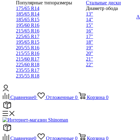
Популярные типоразмеры
Стальные диски
175/65 R14
Диаметр обода
185/65 R14
13"
А
185/65 R15
14"
195/60 R16
15"
215/65 R16
16"
225/65 R17
17"
195/65 R15
18"
205/55 R16
19"
215/55 R16
20"
215/60 R17
21"
225/60 R18
22"
235/55 R17
235/55 R18
Сравнение
0
Отложенные
0
Корзина
0
Сравнение
0
Отложенные
0
Корзина
0