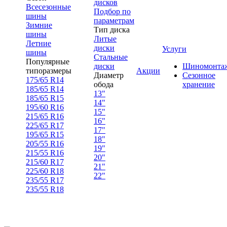
дисков
Всесезонные
Подбор по
шины
параметрам
Зимние
Тип диска
шины
Литые
Летние
диски
Услуги
шины
Стальные
Популярные
диски
Шиномонта
типоразмеры
Акции
Диаметр
Сезонное
175/65 R14
обода
хранение
185/65 R14
13"
185/65 R15
14"
195/60 R16
15"
215/65 R16
16"
225/65 R17
17"
195/65 R15
18"
205/55 R16
19"
215/55 R16
20"
215/60 R17
21"
225/60 R18
22"
235/55 R17
235/55 R18