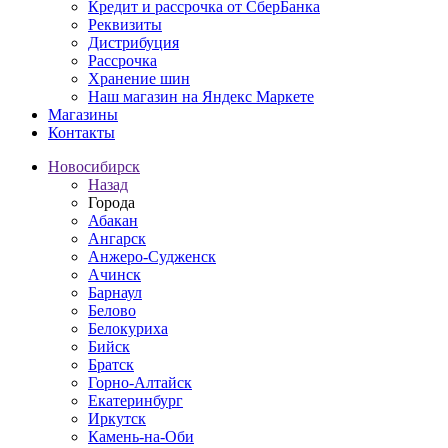
Кредит и рассрочка от СберБанка
Реквизиты
Дистрибуция
Рассрочка
Хранение шин
Наш магазин на Яндекс Маркете
Магазины
Контакты
Новосибирск
Назад
Города
Абакан
Ангарск
Анжеро-Судженск
Ачинск
Барнаул
Белово
Белокуриха
Бийск
Братск
Горно-Алтайск
Екатеринбург
Иркутск
Камень-на-Оби