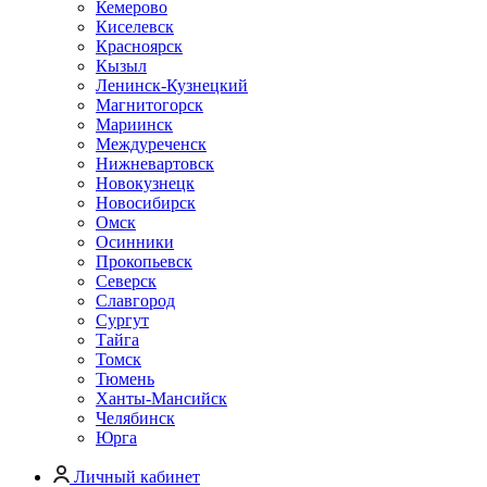
Кемерово
Киселевск
Красноярск
Кызыл
Ленинск-Кузнецкий
Магнитогорск
Мариинск
Междуреченск
Нижневартовск
Новокузнецк
Новосибирск
Омск
Осинники
Прокопьевск
Северск
Славгород
Сургут
Тайга
Томск
Тюмень
Ханты-Мансийск
Челябинск
Юрга
Личный кабинет