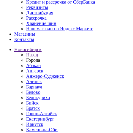
Кредит и рассрочка от СберБанка
Реквизиты
Дистрибуция
Рассрочка
Хранение шин
Наш магазин на Яндекс Маркете
Магазины
Контакты
Новосибирск
Назад
Города
Абакан
Ангарск
Анжеро-Судженск
Ачинск
Барнаул
Белово
Белокуриха
Бийск
Братск
Горно-Алтайск
Екатеринбург
Иркутск
Камень-на-Оби