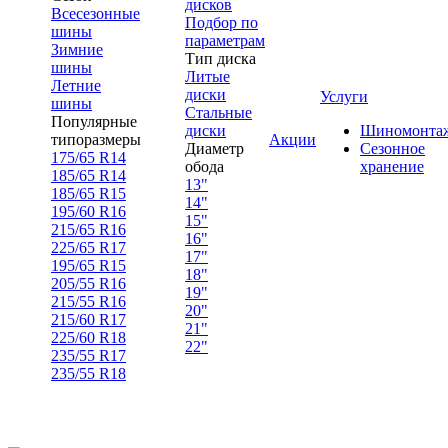
дисков
Всесезонные
Подбор по
шины
параметрам
Зимние
Тип диска
шины
Литые
Летние
диски
Услуги
шины
Стальные
Популярные
диски
Шиномонта
типоразмеры
Акции
Диаметр
Сезонное
175/65 R14
обода
хранение
185/65 R14
13"
185/65 R15
14"
195/60 R16
15"
215/65 R16
16"
225/65 R17
17"
195/65 R15
18"
205/55 R16
19"
215/55 R16
20"
215/60 R17
21"
225/60 R18
22"
235/55 R17
235/55 R18